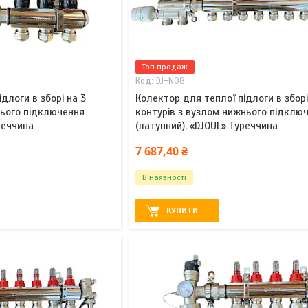
Топ продаж
DJ-N08
длоги в зборі на 3
Колектор для теплої підлоги в зборі
нього підключення
контурів з вузлом нижнього підклю
реччина
(латунний), «DJOUL» Туреччина
7 687,40 ₴
В наявності
КУПИТИ