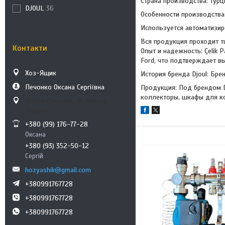
Страна производства: Тур
DJOUL
36
Особенности производства
Используется автоматизир
Вся продукция проходит т
Контакти
Опыт и надежность: Çelik 
Ford, что подтверждает в
Хоз-Ящик
История бренда Djoul: Бре
Печонко Оксана Сергіївна
Продукция: Под брендом D
коллекторы, шкафы для к
Олени Стасової, 18, Харків,
Україна
+380 (99) 176-77-28
Оксана
+380 (93) 352-50-12
Сергій
hozyashik@gmail.com
+380991767728
+380991767728
+380991767728