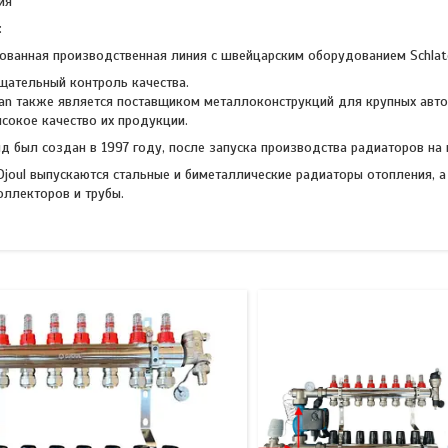
ция
:
ованная производственная линия с швейцарским оборудованием Schlat
18
18
щательный контроль качества.
Pan также является поставщиком металлоконструкций для крупных автомо
ысокое качество их продукции.
нд был создан в 1997 году, после запуска производства радиаторов н
joul выпускаются стальные и биметаллические радиаторы отопления, а
оллекторов и трубы.