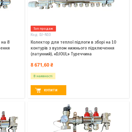
Топ продаж
DJ-N10
 на 8
Колектор для теплої підлоги в зборі на 10
чення
контурів з вузлом нижнього підключення
(латунний), «DJOUL» Туреччина
8 671,60 ₴
В наявності
КУПИТИ