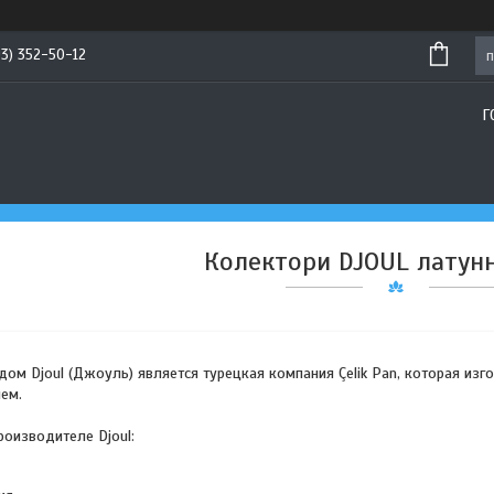
93) 352-50-12
Г
Колектори DJOUL латунн
м Djoul (Джоуль) является турецкая компания Çelik Pan, которая изг
ем.
оизводителе Djoul: