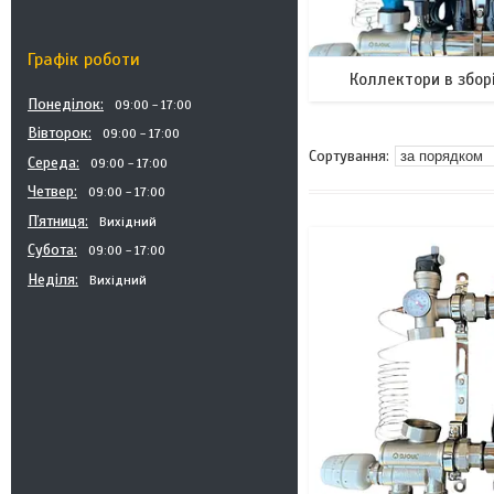
Графік роботи
Коллектори в збор
Понеділок
09:00
17:00
Вівторок
09:00
17:00
Середа
09:00
17:00
Четвер
09:00
17:00
Пʼятниця
Вихідний
Субота
09:00
17:00
Неділя
Вихідний