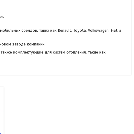
er.
бильных брендов, таких как Renault, Toyota, Volkswagen, Fiat и
а новом заводе компании.
 также комплектующие для систем отопления, такие как