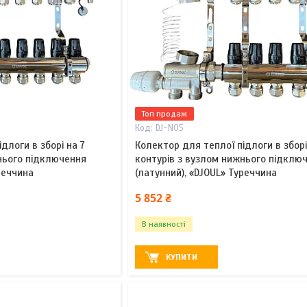
Топ продаж
DJ-N05
длоги в зборі на 7
Колектор для теплої підлоги в зборі
нього підключення
контурів з вузлом нижнього підклю
реччина
(латунний), «DJOUL» Туреччина
5 852 ₴
В наявності
КУПИТИ