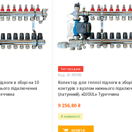
Топ продаж
DJ-N09N
длоги в зборі на 10
Колектор для теплої підлоги в зборі
нього підключення
контурів з вузлом нижнього підклю
реччина
(латунний), «DJOUL» Туреччина
9 256,80 ₴
В наявності
КУПИТИ