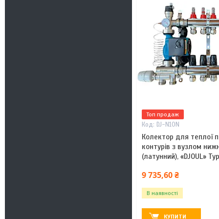
Топ продаж
DJ-N10N
Колектор для теплої пі
контурів з вузлом ниж
(латунний), «DJOUL» Ту
9 735,60 ₴
В наявності
КУПИТИ