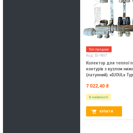
Топ продаж
DJ-N07
Колектор для теплої пі
контурів з вузлом ниж
(латунний), «DJOUL» Ту
7 022,40 ₴
В наявності
КУПИТИ