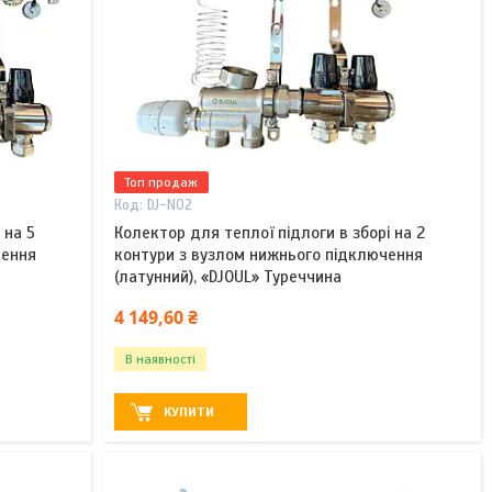
Топ продаж
DJ-N02
 на 5
Колектор для теплої підлоги в зборі на 2
чення
контури з вузлом нижнього підключення
(латунний), «DJOUL» Туреччина
4 149,60 ₴
В наявності
КУПИТИ