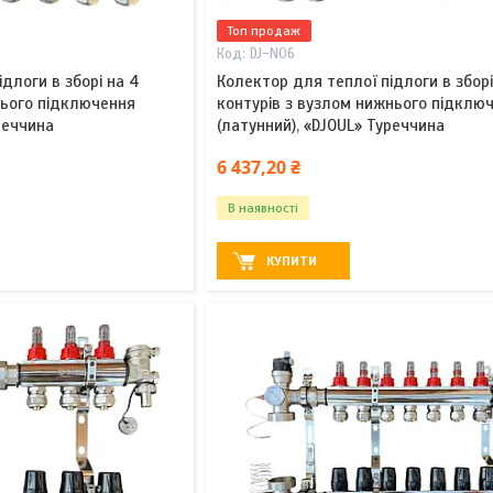
Топ продаж
DJ-N06
длоги в зборі на 4
Колектор для теплої підлоги в зборі
нього підключення
контурів з вузлом нижнього підклю
реччина
(латунний), «DJOUL» Туреччина
6 437,20 ₴
В наявності
КУПИТИ