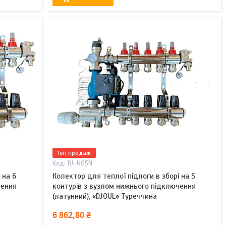
Топ продаж
DJ-N05N
 на 6
Колектор для теплої підлоги в зборі на 5
чення
контурів з вузлом нижнього підключення
(латунний), «DJOUL» Туреччина
6 862,80 ₴