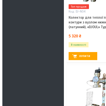
Топ продаж
DJ-N04
Колектор для теплої пі
контури з вузлом ниж
(латунний), «DJOUL» Ту
5 320 ₴
В наявності
КУПИТИ