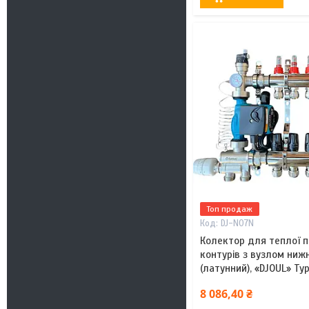
Топ продаж
DJ-N07N
Колектор для теплої пі
контурів з вузлом ниж
(латунний), «DJOUL» Ту
8 086,40 ₴