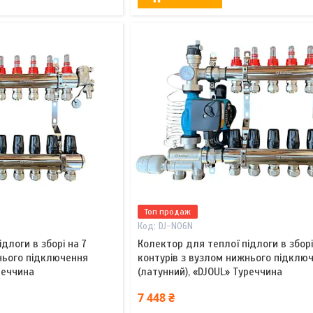
Топ продаж
DJ-N06N
длоги в зборі на 7
Колектор для теплої підлоги в зборі
нього підключення
контурів з вузлом нижнього підклю
реччина
(латунний), «DJOUL» Туреччина
7 448 ₴