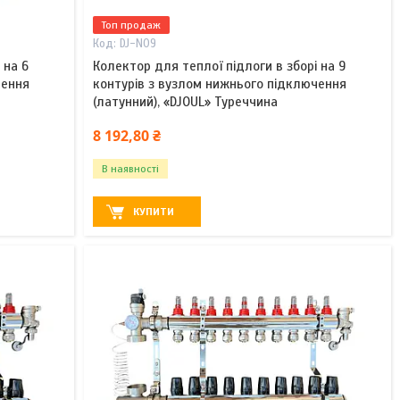
Топ продаж
DJ-N09
 на 6
Колектор для теплої підлоги в зборі на 9
чення
контурів з вузлом нижнього підключення
(латунний), «DJOUL» Туреччина
8 192,80 ₴
В наявності
КУПИТИ