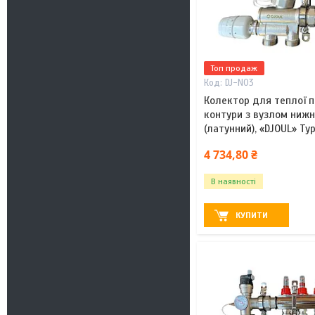
Топ продаж
DJ-N03
Колектор для теплої пі
контури з вузлом ниж
(латунний), «DJOUL» Ту
4 734,80 ₴
В наявності
КУПИТИ