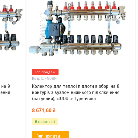
Топ продаж
DJ-N08N
 на 9
Колектор для теплої підлоги в зборі на 8
чення
контурів з вузлом нижнього підключення
(латунний), «DJOUL» Туреччина
8 671,60 ₴
В наявності
КУПИТИ