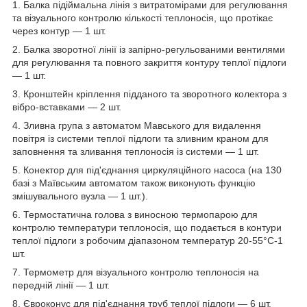
1. Балка підіймальна лінія з витратомірами для регулювання
та візуального контролю кількості теплоносія, що протікає
через контур — 1 шт.
2. Балка зворотної лінії із запірно-регульованими вентилями
для регулювання та повного закриття контуру теплої підлоги
— 1 шт.
3. Кронштейн кріплення підданого та зворотного колектора з
вібро-вставками — 2 шт.
4. Зливна група з автоматом Мавського для видалення
повітря із системи теплої підлоги та зливним краном для
заповнення та зливання теплоносія із системи — 1 шт.
5. Конектор для під'єднання циркуляційного насоса (на 130
базі з Maївським автоматом також виконують функцію
змішувального вузла — 1 шт.).
6. Термостатична голова з виносною термопарою для
контролю температури теплоносія, що подається в контури
теплої підлоги з робочим діапазоном температур 20-55°C-1
шт.
7. Термометр для візуального контролю теплоносія на
передній лінії — 1 шт.
8. Євроконус для під'єднання труб теплої підлоги — 6 шт.