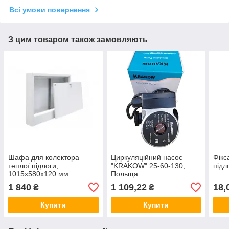
Всі умови повернення
З цим товаром також замовляють
Шафа для колектора
Циркуляційний насос
Фікс
теплої підлоги,
"KRAKOW" 25-60-130,
підл
1015х580х120 мм
Польща
(зовнішній)
1 840
1 109,22
18,
₴
₴
Купити
Купити