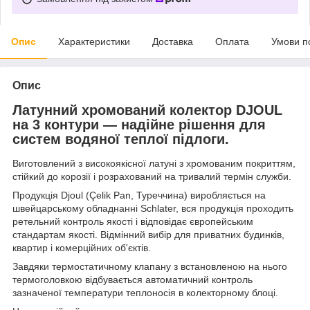
Опис
Характеристики
Доставка
Оплата
Умови п
Опис
Латунний хромований колектор DJOUL
на 3 контури — надійне рішення для
систем водяної теплої підлоги.
Виготовлений з високоякісної латуні з хромованим покриттям,
стійкий до корозії і розрахований на тривалий термін служби.
Продукція Djoul (Çelik Pan, Туреччина) виробляється на
швейцарському обладнанні Schlater, вся продукція проходить
ретельний контроль якості і відповідає європейським
стандартам якості. Відмінний вибір для приватних будинків,
квартир і комерційних об'єктів.
Завдяки термостатичному клапану з встановленою на нього
термоголовкою відбувається автоматичний контроль
зазначеної температури теплоносія в колекторному блоці.