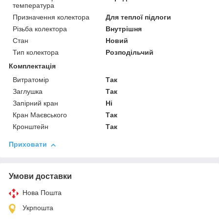
температура
Призначення колектора
Для теплої підлоги
Різьба колектора
Внутрішня
Стан
Новий
Тип колектора
Розподільчий
Комплектація
Витратомір
Так
Заглушка
Так
Запірний кран
Ні
Кран Маєвського
Так
Кронштейн
Так
Приховати
Умови доставки
Нова Пошта
Укрпошта