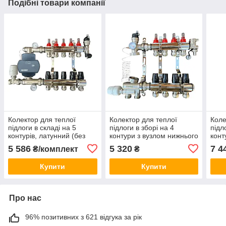
Подібні товари компанії
Колектор для теплої
Колектор для теплої
Коле
підлоги в складі на 5
підлоги в зборі на 4
підл
контурів, латунний (без
контури з вузлом нижнього
конт
насоса) «DJOUL»
підключення (латунний),
нижн
5 586
5 320
7 4
₴/комплект
₴
Туреччина
«DJOUL» Туреччина
(лат
Туре
Купити
Купити
Про нас
96% позитивних з 621 відгука за рік