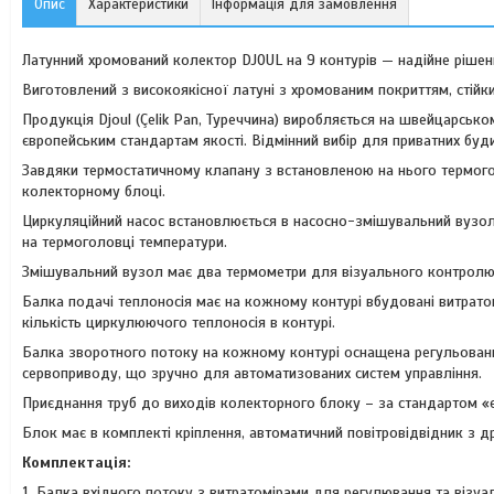
Опис
Характеристики
Інформація для замовлення
Латунний хромований колектор DJOUL на 9 контурів — надійне рішен
Виготовлений з високоякісної латуні з хромованим покриттям, стійк
Продукція Djoul (Çelik Pan, Туреччина) виробляється на швейцарсько
європейським стандартам якості. Відмінний вибір для приватних будин
Завдяки термостатичному клапану з встановленою на нього термого
колекторному блоці.
Циркуляційний насос встановлюється в насосно-змішувальний вузол,
на термоголовці температури.
Змішувальний вузол має два термометри для візуального контролю
Балка подачі теплоносія має на кожному контурі вбудовані витрат
кількість циркулюючого теплоносія в контурі.
Балка зворотного потоку на кожному контурі оснащена регульован
сервоприводу, що зручно для автоматизованих систем управління.
Приєднання труб до виходів колекторного блоку – за стандартом «є
Блок має в комплекті кріплення, автоматичний повітровідвідник з 
Комплектація:
1. Балка вхідного потоку з витратомірами для регулювання та візуа