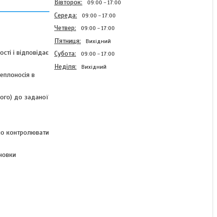
Вівторок
09:00
17:00
Середа
09:00
17:00
Четвер
09:00
17:00
Пʼятниця
Вихідний
сті і відповідає
Субота
09:00
17:00
Неділя
Вихідний
еплоносія в
ного) до заданої
Колектор для теплої
підлоги в складанні на 9
контурів, латунний (без
ьно контролювати
насоса) «DJOUL»
Туреччина
новки
В наявності
7 873,60 ₴/комплект
КУПИТИ