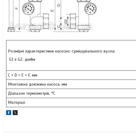
Розмірні характеристики насосно-сумішувального вузла:
G1 х G2, дюйм
C × D × E × F, мм
Монтажна довжина насоса, мм
Діапазон термометрів, °C
Матеріал