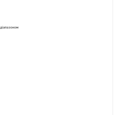
КУПИТИ З
 діапазоном