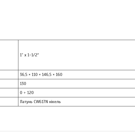
1” х 1-1/2″
36,5 × 110 × 146,5 × 160
130
0 ÷ 120
Латунь CW617N нікель