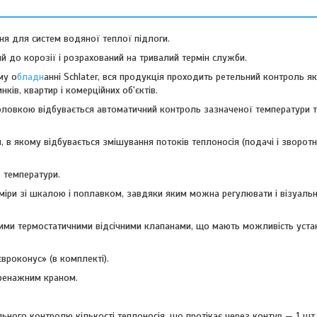
ня для систем водяної теплої підлоги.
ий до корозії і розрахований на тривалий термін служби.
му о
бладн
анні Schlater, вся продукція проходить ретельний контроль яко
ків, квартир і комерційних об'єктів.
ловкою відбувається автоматичний контроль зазначеної температури т
 в якому відбувається змішування потоків теплоносія (подачі і зворот
 температури.
оміри зі шкалою і поплавком, завдяки яким можна регулювати і візуал
ими термостатичними відсічними клапанами, що мають можливість уста
вроконус» (в комплекті).
дренажним краном.
льного контролю кількості теплоносія, що протікає через контур — 1 шт.