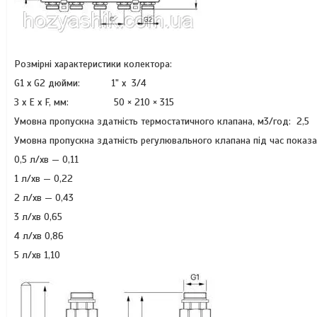
Розмірні характеристики колектора:
G1 x G2 дюйми: 1" х 3/4
З x E x F, мм: 50 × 210 × 315
Умовна пропускна здатність термостатичного клапана, м3/год: 2,5
Умовна пропускна здатність регулювального клапана під час показа
0,5 л/хв — 0,11
1 л/хв — 0,22
2 л/хв — 0,43
3 л/хв 0,65
4 л/хв 0,86
5 л/хв 1,10