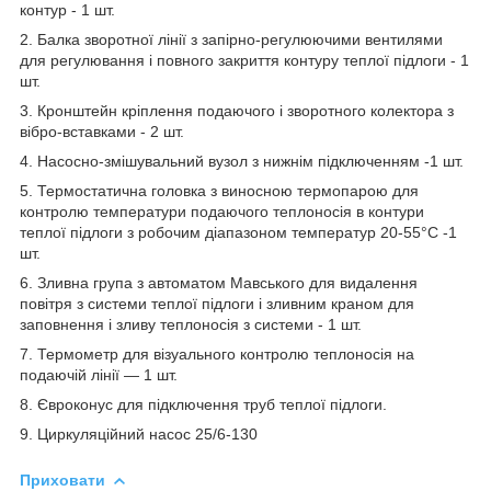
контур - 1 шт.
2. Балка зворотної лінії з запірно-регулюючими вентилями
для регулювання і повного закриття контуру теплої підлоги - 1
шт.
3. Кронштейн кріплення подаючого і зворотного колектора з
вібро-вставками - 2 шт.
4. Насосно-змішувальний вузол з нижнім підключенням -1 шт.
5. Термостатична головка з виносною термопарою для
контролю температури подаючого теплоносія в контури
теплої підлоги з робочим діапазоном температур 20-55°С -1
шт.
6. Зливна група з автоматом Мавського для видалення
повітря з системи теплої підлоги і зливним краном для
заповнення і зливу теплоносія з системи - 1 шт.
7. Термометр для візуального контролю теплоносія на
подаючій лінії — 1 шт.
8. Євроконус для підключення труб теплої підлоги.
9. Циркуляційний насос 25/6-130
Приховати