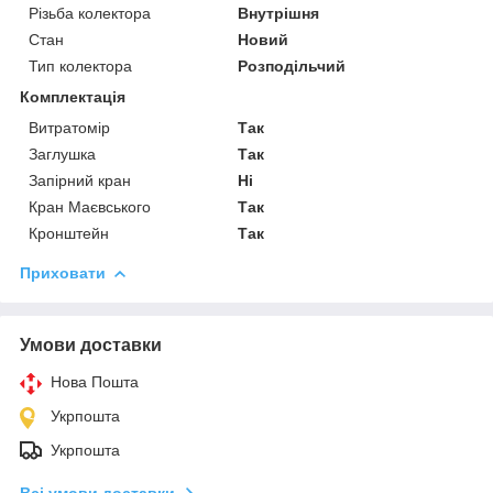
Різьба колектора
Внутрішня
Стан
Новий
Тип колектора
Розподільчий
Комплектація
Витратомір
Так
Заглушка
Так
Запірний кран
Ні
Кран Маєвського
Так
Кронштейн
Так
Приховати
Умови доставки
Нова Пошта
Укрпошта
Укрпошта
Всі умови доставки