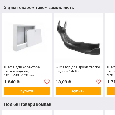
З цим товаром також замовляють
Шафа для колектора
Фіксатор для труби теплої
Шаф
теплої підлоги,
підлоги 14-18
тепл
1015х580х120 мм
970
(зовнішній)
(вбу
1 840
18,09
1 7
₴
₴
Купити
Купити
Подібні товари компанії