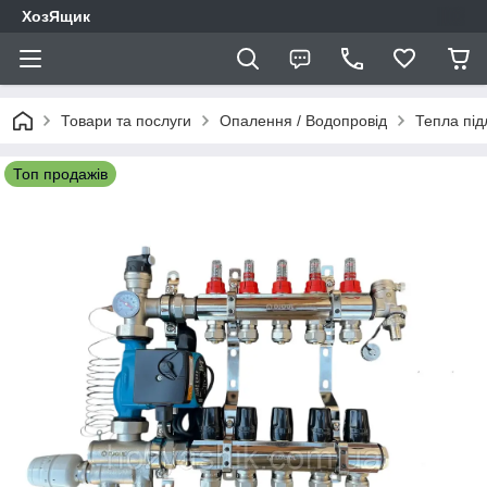
ХозЯщик
Товари та послуги
Опалення / Водопровід
Тепла під
Топ продажів