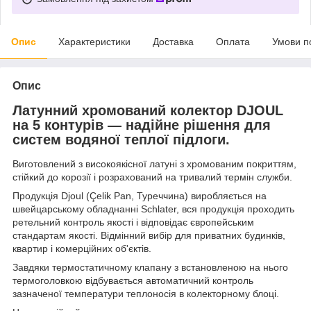
Опис
Характеристики
Доставка
Оплата
Умови п
Опис
Латунний хромований колектор DJOUL
на 5 контурів — надійне рішення для
систем водяної теплої підлоги.
Виготовлений з високоякісної латуні з хромованим покриттям,
стійкий до корозії і розрахований на тривалий термін служби.
Продукція Djoul (Çelik Pan, Туреччина) виробляється на
швейцарському обладнанні Schlater, вся продукція проходить
ретельний контроль якості і відповідає європейським
стандартам якості. Відмінний вибір для приватних будинків,
квартир і комерційних об'єктів.
Завдяки термостатичному клапану з встановленою на нього
термоголовкою відбувається автоматичний контроль
зазначеної температури теплоносія в колекторному блоці.