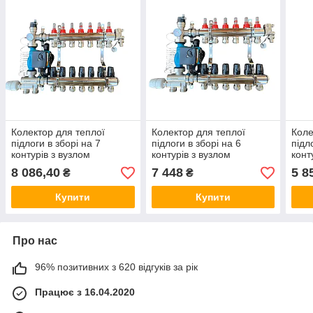
Колектор для теплої
Колектор для теплої
Коле
підлоги в зборі на 7
підлоги в зборі на 6
підл
контурів з вузлом
контурів з вузлом
конт
нижнього підключення
нижнього підключення
нижн
8 086,40
7 448
5 8
₴
₴
(латунний), «DJOUL»
(латунний), «DJOUL»
(лат
Туреччина
Туреччина
Туре
Купити
Купити
Про нас
96% позитивних з 620 відгуків за рік
Працює з 16.04.2020