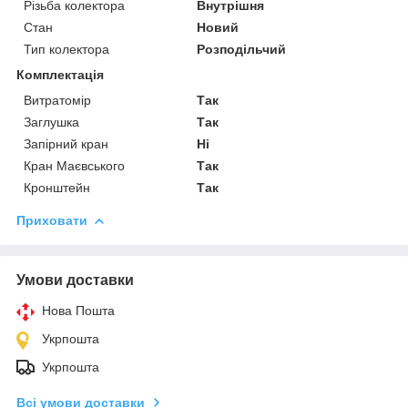
Різьба колектора
Внутрішня
Стан
Новий
Тип колектора
Розподільчий
Комплектація
Витратомір
Так
Заглушка
Так
Запірний кран
Ні
Кран Маєвського
Так
Кронштейн
Так
Приховати
Умови доставки
Нова Пошта
Укрпошта
Укрпошта
Всі умови доставки