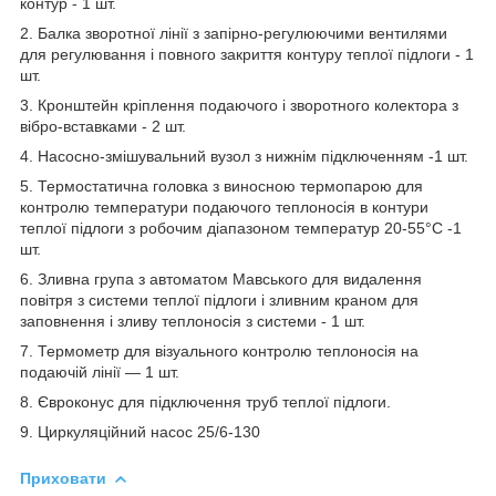
контур - 1 шт.
2. Балка зворотної лінії з запірно-регулюючими вентилями
для регулювання і повного закриття контуру теплої підлоги - 1
шт.
3. Кронштейн кріплення подаючого і зворотного колектора з
вібро-вставками - 2 шт.
4. Насосно-змішувальний вузол з нижнім підключенням -1 шт.
5. Термостатична головка з виносною термопарою для
контролю температури подаючого теплоносія в контури
теплої підлоги з робочим діапазоном температур 20-55°С -1
шт.
6. Зливна група з автоматом Мавського для видалення
повітря з системи теплої підлоги і зливним краном для
заповнення і зливу теплоносія з системи - 1 шт.
7. Термометр для візуального контролю теплоносія на
подаючій лінії — 1 шт.
8. Євроконус для підключення труб теплої підлоги.
9. Циркуляційний насос 25/6-130
Приховати