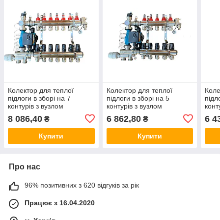
Колектор для теплої
Колектор для теплої
Коле
підлоги в зборі на 7
підлоги в зборі на 5
підл
контурів з вузлом
контурів з вузлом
конт
нижнього підключення
нижнього підключення
нижн
8 086,40
6 862,80
6 4
₴
₴
(латунний), «DJOUL»
(латунний), «DJOUL»
(лат
Туреччина
Туреччина
Туре
Купити
Купити
Про нас
96% позитивних з 620 відгуків за рік
Працює з 16.04.2020