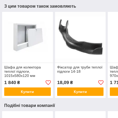
З цим товаром також замовляють
Шафа для колектора
Фіксатор для труби теплої
Шаф
теплої підлоги,
підлоги 14-18
тепл
1015х580х120 мм
970
(зовнішній)
(вбу
1 840
18,09
1 7
₴
₴
Купити
Купити
Подібні товари компанії