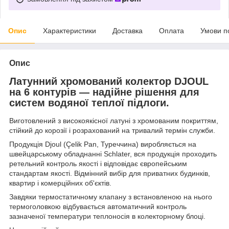
Опис
Характеристики
Доставка
Оплата
Умови п
Опис
Латунний хромований колектор DJOUL
на 6 контурів — надійне рішення для
систем водяної теплої підлоги.
Виготовлений з високоякісної латуні з хромованим покриттям,
стійкий до корозії і розрахований на тривалий термін служби.
Продукція Djoul (Çelik Pan, Туреччина) виробляється на
швейцарському обладнанні Schlater, вся продукція проходить
ретельний контроль якості і відповідає європейським
стандартам якості. Відмінний вибір для приватних будинків,
квартир і комерційних об'єктів.
Завдяки термостатичному клапану з встановленою на нього
термоголовкою відбувається автоматичний контроль
зазначеної температури теплоносія в колекторному блоці.