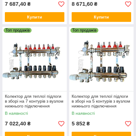
7 687,40
8 671,60
₴
₴
Купити
Купити
Топ продажів
Топ продажів
Колектор для теплої підлоги
Колектор для теплої підлоги
в зборі на 7 контурів з вузлом
в зборі на 5 контурів з вузлом
нижнього підключення
нижнього підключення
(латунний), «DJOUL»
(латунний), «DJOUL»
В наявності
В наявності
Туреччина
Туреччина
7 022,40
5 852
₴
₴