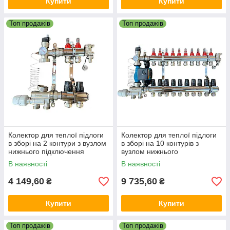
Купити
Купити
Топ продажів
Топ продажів
Колектор для теплої підлоги
Колектор для теплої підлоги
в зборі на 2 контури з вузлом
в зборі на 10 контурів з
нижнього підключення
вузлом нижнього
(латунний), «DJOUL»
підключення (латунний),
В наявності
В наявності
Туреччина
«DJOUL» Туреччина
4 149,60
9 735,60
₴
₴
Купити
Купити
Топ продажів
Топ продажів