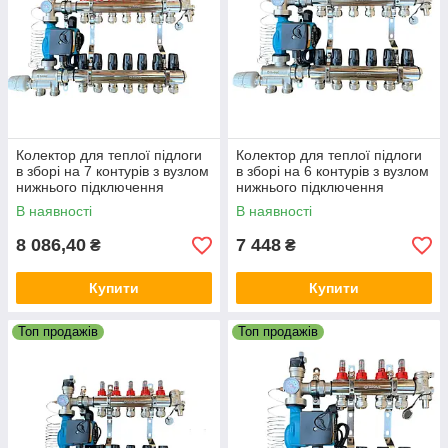
Колектор для теплої підлоги
Колектор для теплої підлоги
в зборі на 7 контурів з вузлом
в зборі на 6 контурів з вузлом
нижнього підключення
нижнього підключення
(латунний), «DJOUL»
(латунний), «DJOUL»
В наявності
В наявності
Туреччина
Туреччина
8 086,40
7 448
₴
₴
Купити
Купити
Топ продажів
Топ продажів