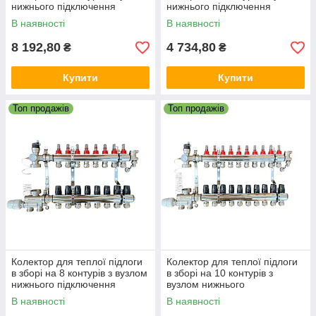
нижнього підключення
нижнього підключення
(латунний), «DJOUL»
(латунний), «DJOUL»
В наявності
В наявності
Туреччина
Туреччина
8 192,80
4 734,80
₴
₴
Купити
Купити
Топ продажів
Топ продажів
Колектор для теплої підлоги
Колектор для теплої підлоги
в зборі на 8 контурів з вузлом
в зборі на 10 контурів з
нижнього підключення
вузлом нижнього
(латунний), «DJOUL»
підключення (латунний),
В наявності
В наявності
Туреччина
«DJOUL» Туреччина