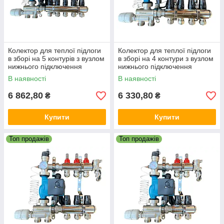
Колектор для теплої підлоги
Колектор для теплої підлоги
в зборі на 5 контурів з вузлом
в зборі на 4 контури з вузлом
нижнього підключення
нижнього підключення
(латунний), «DJOUL»
(латунний), «DJOUL»
В наявності
В наявності
Туреччина
Туреччина
6 862,80
6 330,80
₴
₴
Купити
Купити
Топ продажів
Топ продажів