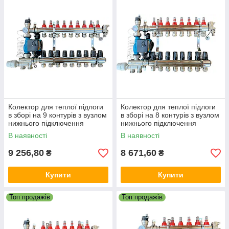
Колектор для теплої підлоги
Колектор для теплої підлоги
в зборі на 9 контурів з вузлом
в зборі на 8 контурів з вузлом
нижнього підключення
нижнього підключення
(латунний), «DJOUL»
(латунний), «DJOUL»
В наявності
В наявності
Туреччина
Туреччина
9 256,80
8 671,60
₴
₴
Купити
Купити
Топ продажів
Топ продажів