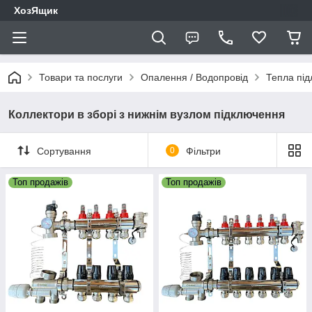
ХозЯщик
Товари та послуги
Опалення / Водопровід
Тепла під
Коллектори в зборі з нижнім вузлом підключення
Сортування
0
Фільтри
Топ продажів
Топ продажів