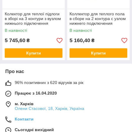
Колектор для теплої підлоги
Коллектор для теплого пола
в зборі на 3 контури з вузлом
в сборе на 2 контура c узлом
нижнього підключення
нижнего подключения
(латунний), «DJOUL»
(латунный) , "DJOUL" Турция
В наявності
В наявності
Туреччина
5 745,60
5 160,40
₴
₴
Купити
Купити
Про нас
96% позитивних з 620 відгуків за рік
Працює з 16.04.2020
м. Харків
Олени Стасової, 18, Харків, Україна
Контакти
Сьогодні вихідний