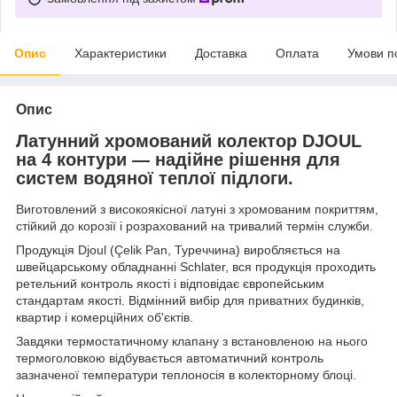
Опис
Характеристики
Доставка
Оплата
Умови п
Опис
Латунний хромований колектор DJOUL
на 4 контури — надійне рішення для
систем водяної теплої підлоги.
Виготовлений з високоякісної латуні з хромованим покриттям,
стійкий до корозії і розрахований на тривалий термін служби.
Продукція Djoul (Çelik Pan, Туреччина) виробляється на
швейцарському обладнанні Schlater, вся продукція проходить
ретельний контроль якості і відповідає європейським
стандартам якості. Відмінний вибір для приватних будинків,
квартир і комерційних об'єктів.
Завдяки термостатичному клапану з встановленою на нього
термоголовкою відбувається автоматичний контроль
зазначеної температури теплоносія в колекторному блоці.