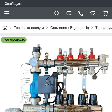
ХозЯщик
Товари та послуги
Опалення / Водопровід
Тепла під
Топ продажів