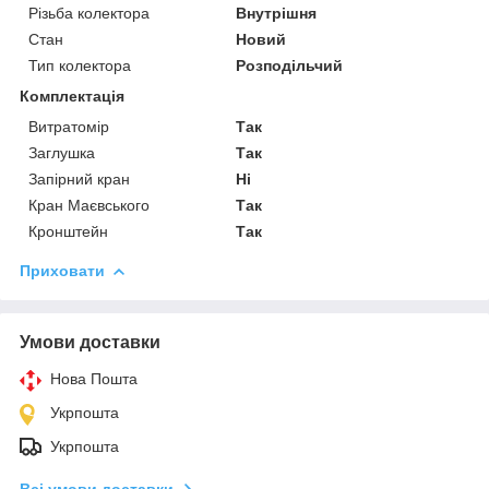
Різьба колектора
Внутрішня
Стан
Новий
Тип колектора
Розподільчий
Комплектація
Витратомір
Так
Заглушка
Так
Запірний кран
Ні
Кран Маєвського
Так
Кронштейн
Так
Приховати
Умови доставки
Нова Пошта
Укрпошта
Укрпошта
Всі умови доставки