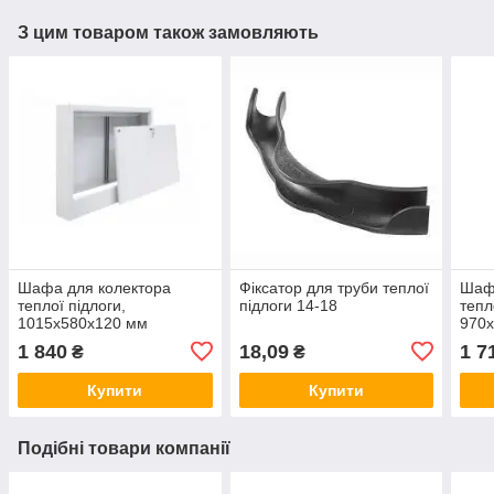
З цим товаром також замовляють
Шафа для колектора
Фіксатор для труби теплої
Шаф
теплої підлоги,
підлоги 14-18
тепл
1015х580х120 мм
970
(зовнішній)
(вбу
1 840
18,09
1 7
₴
₴
Купити
Купити
Подібні товари компанії