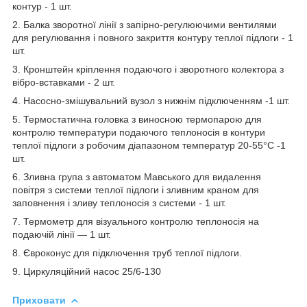
контур - 1 шт.
2. Балка зворотної лінії з запірно-регулюючими вентилями
для регулювання і повного закриття контуру теплої підлоги - 1
шт.
3. Кронштейн кріплення подаючого і зворотного колектора з
вібро-вставками - 2 шт.
4. Насосно-змішувальний вузол з нижнім підключенням -1 шт.
5. Термостатична головка з виносною термопарою для
контролю температури подаючого теплоносія в контури
теплої підлоги з робочим діапазоном температур 20-55°С -1
шт.
6. Зливна група з автоматом Мавського для видалення
повітря з системи теплої підлоги і зливним краном для
заповнення і зливу теплоносія з системи - 1 шт.
7. Термометр для візуального контролю теплоносія на
подаючій лінії — 1 шт.
8. Євроконус для підключення труб теплої підлоги.
9. Циркуляційний насос 25/6-130
Приховати