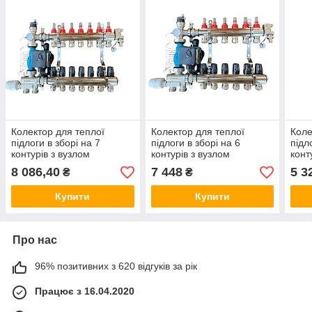
Колектор для теплої
Колектор для теплої
Коле
підлоги в зборі на 7
підлоги в зборі на 6
підл
контурів з вузлом
контурів з вузлом
конт
нижнього підключення
нижнього підключення
підк
8 086,40
7 448
5 3
₴
₴
(латунний), «DJOUL»
(латунний), «DJOUL»
«DJ
Туреччина
Туреччина
Купити
Купити
Про нас
96% позитивних з 620 відгуків за рік
Працює з 16.04.2020