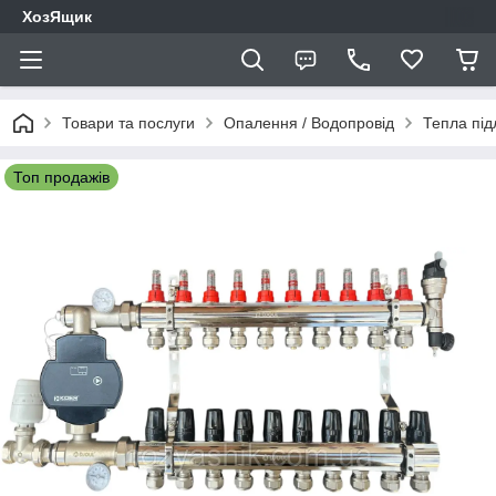
ХозЯщик
Товари та послуги
Опалення / Водопровід
Тепла під
Топ продажів