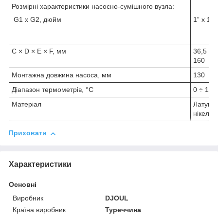
Розмірні характеристики насосно-сумішного вузла:
G1 х G2, дюйм
1” х 1-1
C × D × E × F, мм
36,5 × 
160
Монтажна довжина насоса, мм
130
Діапазон термометрів, °C
0 ÷ 120
Матеріал
Латунь
нікель
Приховати
Характеристики
Основні
Виробник
DJOUL
Країна виробник
Туреччина