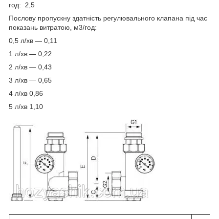
год: 2,5
Послову пропускну здатність регулювального клапана під час
показань витратою, м3/год:
0,5 л/хв — 0,11
1 л/хв — 0,22
2 л/хв — 0,43
3 л/хв — 0,65
4 л/хв 0,86
5 л/хв 1,10