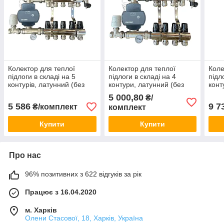
Колектор для теплої
Колектор для теплої
Коле
підлоги в складі на 5
підлоги в складі на 4
підл
контурів, латунний (без
контури, латунний (без
конт
насоса) «DJOUL»
насоса) «DJOUL»
нижн
5 000,80
₴/
Туреччина
Туреччина
(лат
5 586
9 7
₴/комплект
комплект
Туре
Купити
Купити
Про нас
96% позитивних з 622 відгуків за рік
Працює з 16.04.2020
м. Харків
Олени Стасової, 18, Харків, Україна