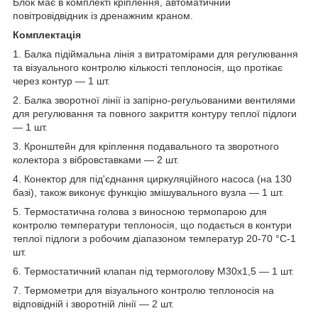
Блок має в комплекті кріплення, автоматичний
повітровідвідник із дренажним краном.
Комплектація
1. Балка підіймальна лінія з витратомірами для регулювання
та візуального контролю кількості теплоносія, що протікає
через контур — 1 шт.
2. Балка зворотної лінії із запірно-регульованими вентилями
для регулювання та повного закриття контуру теплої підлоги
— 1 шт.
3. Кронштейн для кріплення подавального та зворотного
колектора з вібровставками — 2 шт.
4. Конектор для під'єднання циркуляційного насоса (на 130
базі), також виконує функцію змішувального вузла — 1 шт.
5. Термостатична голова з виносною термопарою для
контролю температури теплоносія, що подається в контури
теплої підлоги з робочим діапазоном температур 20-70 °C-1
шт.
6. Термостатичний клапан під термоголову М30х1,5 — 1 шт.
7. Термометри для візуального контролю теплоносія на
відповідній і зворотній лінії — 2 шт.