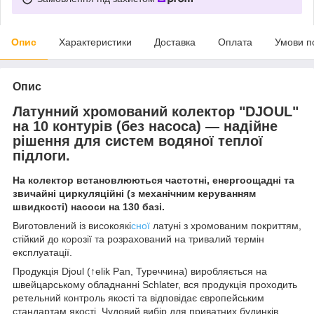
Опис
Характеристики
Доставка
Оплата
Умови п
Опис
Латунний хромований колектор "DJOUL"
на 10 контурів (без насоса) — надійне
рішення для систем водяної теплої
підлоги.
На колектор встановлюються частотні, енергоощадні та
звичайні циркуляційні (з механічним керуванням
швидкості) насоси на 130 базі.
Виготовлений із високоякі
сної
латуні з хромованим покриттям,
стійкий до корозії та розрахований на тривалий термін
експлуатації.
Продукція Djoul (↑elik Pan, Туреччина) виробляється на
швейцарському обладнанні Schlater, вся продукція проходить
ретельний контроль якості та відповідає європейським
стандартам якості. Чудовий вибір для приватних будинків,