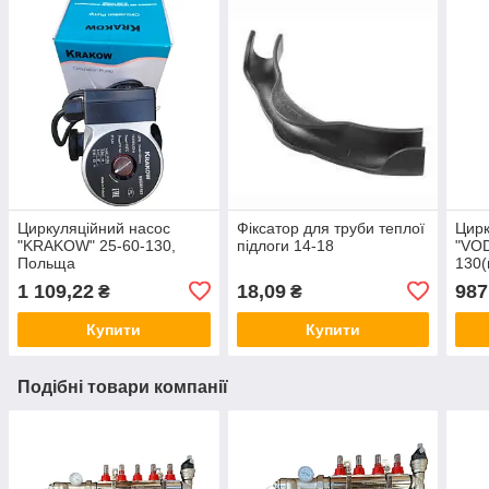
Циркуляційний насос
Фіксатор для труби теплої
Цирк
"KRAKOW" 25-60-130,
підлоги 14-18
"VO
Польща
130(
Слов
1 109,22
18,09
987
₴
₴
Купити
Купити
Подібні товари компанії