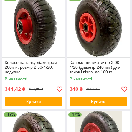
мінімальний опір під час руху.
✅ Ремонтопридатність:
можливість легко замінити камеру
або покришку при необхідності.
Оптимальне рішення для комфортної роботи на будь-
якому рельєфі!
Колесо на тачку діаметром
Колесо пневматичне 3.00-
200мм, розмір 2.50-4/20,
4/20 (діаметр 240 мм) для
надувне
тачок і візків, до 100 кг
В наявності
В наявності
344,42
340
₴
₴
414,96 ₴
409,64 ₴
Купити
Купити
–17%
–17%