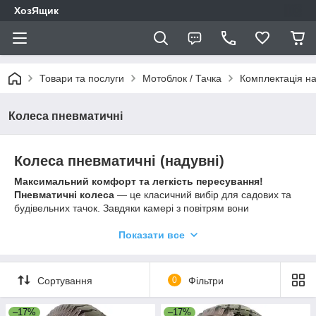
ХозЯщик
Товари та послуги
Мотоблок / Тачка
Комплектація на
Колеса пневматичні
Колеса пневматичні (надувні)
Максимальний комфорт та легкість пересування!
Пневматичні колеса
— це класичний вибір для садових та
будівельних тачок. Завдяки камері з повітрям вони
забезпечують найкращу амортизацію, дозволяючи легко
перевозити важкі вантажі навіть по дуже нерівних поверхнях,
Показати все
порогах та сходах.
✅ Чудова амортизація:
м’яко поглинають удари та вібрації,
оберігаючи вантаж і ваші руки.
Сортування
0
Фільтри
✅ Висока вантажопідйомність:
посилені металеві диски
витримують велику вагу.
–17%
–17%
✅ Легкість ходу:
якісні підшипники забезпечують