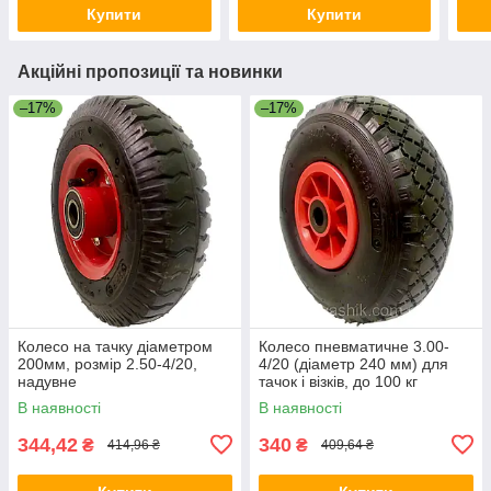
Купити
Купити
Акційні пропозиції та новинки
–17%
–17%
Колесо на тачку діаметром
Колесо пневматичне 3.00-
200мм, розмір 2.50-4/20,
4/20 (діаметр 240 мм) для
надувне
тачок і візків, до 100 кг
В наявності
В наявності
344,42
340
₴
₴
414,96 ₴
409,64 ₴