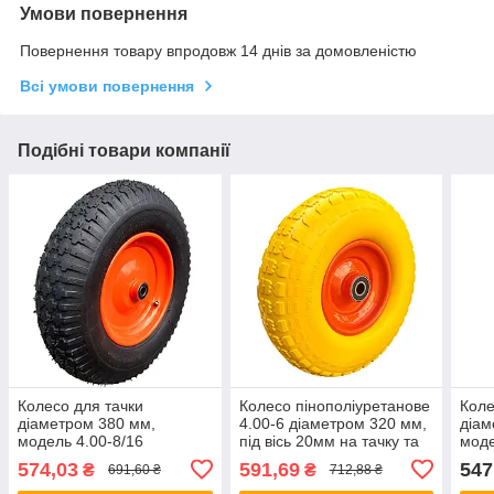
Умови повернення
Повернення товару впродовж 14 днів за домовленістю
Всі умови повернення
Подібні товари компанії
Колесо для тачки
Колесо пінополіуретанове
Коле
діаметром 380 мм,
4.00-6 діаметром 320 мм,
діам
модель 4.00-8/16
під вісь 20мм на тачку та
моде
(4.80/4.00-8),
візок
пне
574,03
591,69
547
₴
₴
691,60 ₴
712,88 ₴
пневматичне