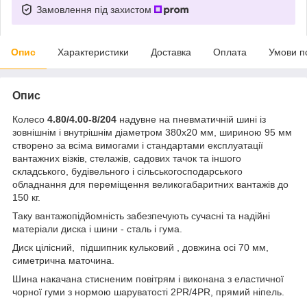
Замовлення під захистом
Опис
Характеристики
Доставка
Оплата
Умови п
Опис
Колесо
4.80/4.00-8/204
надувне на пневматичній шині із
зовнішнім і внутрішнім діаметром 380х20 мм, шириною 95 мм
створено за всіма вимогами і стандартами експлуатації
вантажних візків, стелажів, садових тачок та іншого
складського, будівельного і сільськогосподарського
обладнання для переміщення великогабаритних вантажів до
150 кг.
Таку вантажопідйомність забезпечують сучасні та надійні
матеріали диска і шини - сталь і гума.
Диск цілісний, підшипник кульковий , довжина осі 70 мм,
симетрична маточина.
Шина накачана стисненим повітрям і виконана з еластичної
чорної гуми з нормою шаруватості 2PR/4PR, прямий ніпель.