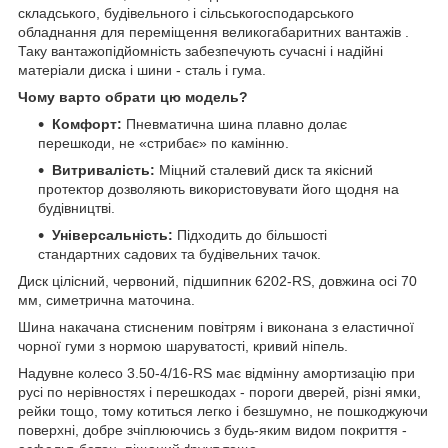
складського, будівельного і сільськогосподарського
обладнання для переміщення великогабаритних вантажів .
Таку вантажопідйомність забезпечують сучасні і надійні
матеріали диска і шини - сталь і гума.
Чому варто обрати цю модель?
Комфорт:
Пневматична шина плавно долає
перешкоди, не «стрибає» по камінню.
Витривалість:
Міцний сталевий диск та якісний
протектор дозволяють використовувати його щодня на
будівництві.
Універсальність:
Підходить до більшості
стандартних садових та будівельних тачок.
Диск цілісний, червоний, підшипник 6202-RS, довжина осі 70
мм, симетрична маточина.
Шина накачана стисненим повітрям і виконана з еластичної
чорної гуми з нормою шаруватості, кривий ніпель.
Надувне колесо 3.50-4/16-RS має відмінну амортизацію при
русі по нерівностях і перешкодах - пороги дверей, різні ямки,
рейки тощо, тому котиться легко і безшумно, не пошкоджуючи
поверхні, добре зчіплюючись з будь-яким видом покриття -