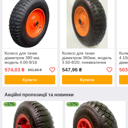
Колесо для тачки
Колесо для тачки
Коле
діаметром 380 мм,
діаметром 360мм, модель
4.10
модель 4.00-8/16
3.50-8/20, пневматичне
діам
(4.80/4.00-8),
20мм
574,03
547,96
503
₴
₴
691,60 ₴
пневматичне
Купити
Купити
Акційні пропозиції та новинки
–17%
–17%