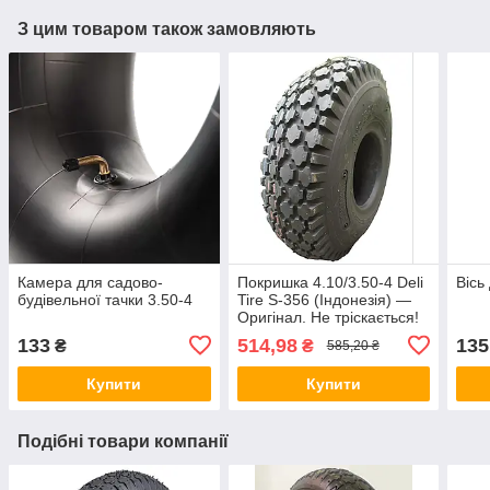
З цим товаром також замовляють
Камера для садово-
Покришка 4.10/3.50-4 Deli
Вісь
будівельної тачки 3.50-4
Tire S-356 (Індонезія) —
Оригінал. Не тріскається!
4PR (Посилена)
133
514,98
135
₴
₴
585,20 ₴
Купити
Купити
Подібні товари компанії