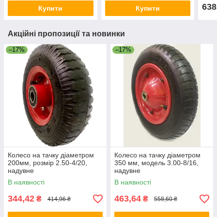
638
Купити
Купити
Акційні пропозиції та новинки
–17%
–17%
Колесо на тачку діаметром
Колесо на тачку діаметром
200мм, розмір 2.50-4/20,
350 мм, модель 3.00-8/16,
надувне
надувне
В наявності
В наявності
344,42
463,64
₴
₴
414,96 ₴
558,60 ₴