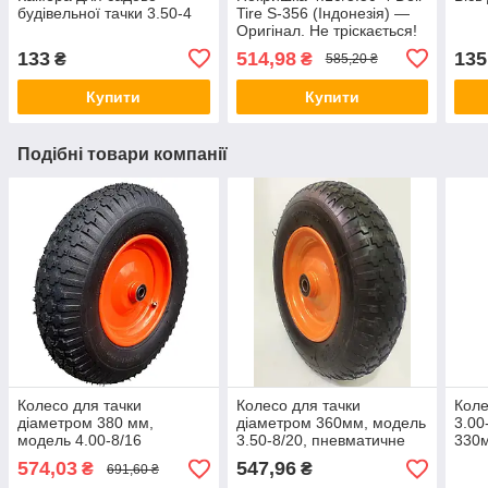
будівельної тачки 3.50-4
Tire S-356 (Індонезія) —
Оригінал. Не тріскається!
4PR (Посилена)
133
514,98
135
₴
₴
585,20 ₴
Купити
Купити
Подібні товари компанії
Колесо для тачки
Колесо для тачки
Коле
діаметром 380 мм,
діаметром 360мм, модель
3.00
модель 4.00-8/16
3.50-8/20, пневматичне
330м
(4.80/4.00-8),
та ві
574,03
547,96
₴
₴
691,60 ₴
пневматичне