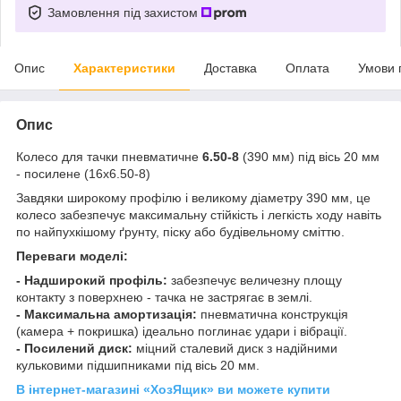
Замовлення під захистом
Опис
Характеристики
Доставка
Оплата
Умови 
Опис
Колесо для тачки пневматичне
6.50-8
(390 мм) під вісь 20 мм
- посилене (16x6.50-8)
Завдяки широкому профілю і великому діаметру 390 мм, це
колесо забезпечує максимальну стійкість і легкість ходу навіть
по найпухкішому ґрунту, піску або будівельному сміттю.
Переваги моделі:
- Надширокий профіль:
забезпечує величезну площу
контакту з поверхнею - тачка не застрягає в землі.
- Максимальна амортизація:
пневматична конструкція
(камера + покришка) ідеально поглинає удари і вібрації.
- Посилений диск:
міцний сталевий диск з надійними
кульковими підшипниками під вісь 20 мм.
В інтернет-магазині «ХозЯщик» ви можете купити