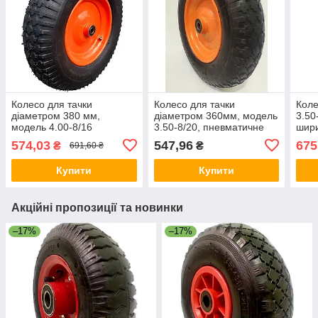
Колесо для тачки
Колесо для тачки
Коле
діаметром 380 мм,
діаметром 360мм, модель
3.50
модель 4.00-8/16
3.50-8/20, пневматичне
шири
(4.80/4.00-8),
20мм
574,03
547,96
675
₴
₴
691,60 ₴
пневматичне
Купити
Купити
Акційні пропозиції та новинки
–17%
–17%