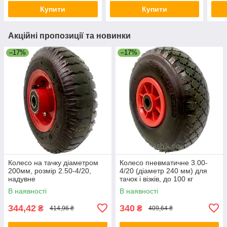
Купити
Купити
Акційні пропозиції та новинки
–17%
–17%
Колесо на тачку діаметром
Колесо пневматичне 3.00-
200мм, розмір 2.50-4/20,
4/20 (діаметр 240 мм) для
надувне
тачок і візків, до 100 кг
В наявності
В наявності
344,42
340
₴
₴
414,96 ₴
409,64 ₴