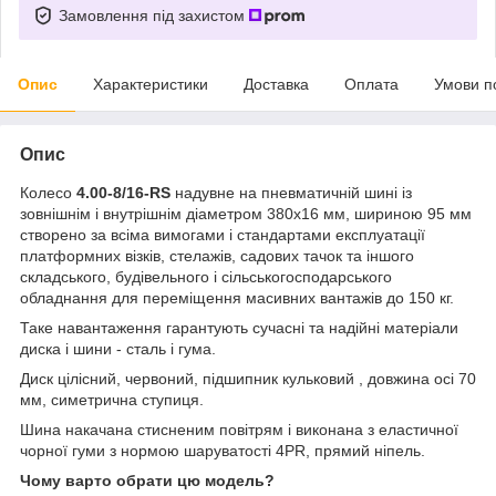
Замовлення під захистом
Опис
Характеристики
Доставка
Оплата
Умови п
Опис
Колесо
4.00-8/16-RS
надувне на пневматичній шині із
зовнішнім і внутрішнім діаметром 380х16 мм, шириною 95 мм
створено за всіма вимогами і стандартами експлуатації
платформних візків, стелажів, садових тачок та іншого
складського, будівельного і сільськогосподарського
обладнання для переміщення масивних вантажів до 150 кг.
Таке навантаження гарантують сучасні та надійні матеріали
диска і шини - сталь і гума.
Диск цілісний, червоний, підшипник кульковий , довжина осі 70
мм, симетрична ступиця.
Шина накачана стисненим повітрям і виконана з еластичної
чорної гуми з нормою шаруватості 4PR, прямий ніпель.
Чому варто обрати цю модель?