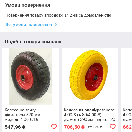
Умови повернення
Повернення товару впродовж 14 днів за домовленістю
Всі умови повернення
Подібні товари компанії
Колесо на тачку
Колесо пінополіуретанове
Коле
діаметром 320 мм,
4.00-8 (4.80/4.00-8)
4.00
модель 4.00-6/16,
діаметр 390мм, під вісь 20
діам
пневматичне
мм, на тачку та візок
16мм
547,96
706,50
662
₴
₴
851,20 ₴