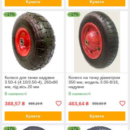
Купити
Купити
–17%
–17%
Колесо для тачки надувне
Колесо на тачку діаметром
3.50-4 (4.10/3.50-4), 260х80
350 мм, модель 3.00-8/16,
мм, під вісь 20 мм
надувне
В наявності
В наявності
388,57
463,64
₴
₴
468,16 ₴
558,60 ₴
Купити
Купити
–17%
–17%