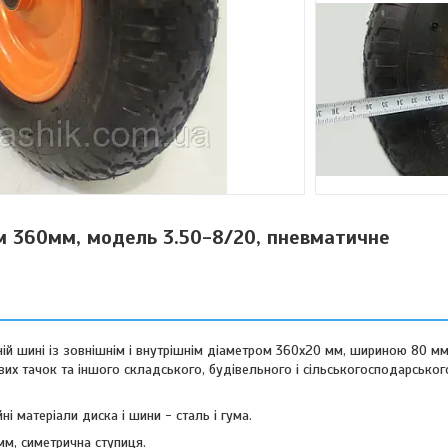
м 360мм, модель 3.50-8/20, пневматичне
й шині із зовнішнім і внутрішнім діаметром 360х20 мм, шириною 80 м
ових тачок та іншого складського, будівельного і сільськогосподарсько
ні матеріали диска і шини - сталь і гума.
мм, симетрична ступиця.