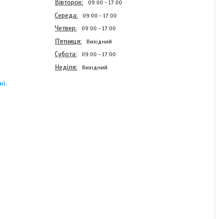
Вівторок
09:00
17:00
Середа
09:00
17:00
Четвер
09:00
17:00
Пʼятниця
Вихідний
Субота
09:00
17:00
Неділя
Вихідний
і.
Колесо для тачки
діаметром 360мм,
модель 3.50-8/20,
пневматичне
В наявності
547,96 ₴
КУПИТИ