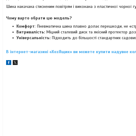
Шина накачана стисненим повітрям і виконана з еластичної чорної г
Чому варто обрати цю модель?
Комфорт
: Пневматична шина плавно долає перешкоди, не «ст
Витривалість:
Міцний сталевий диск та якісний протектор до
Універсальність:
Підходить до більшості стандартних садових
В інтернет-магазині «ХозЯщик» ви можете купити надувне кол