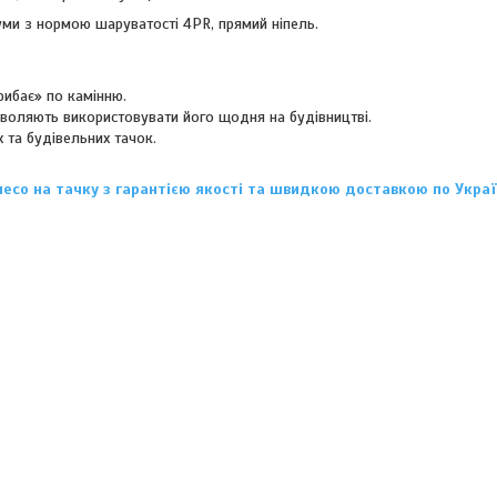
уми з нормою шаруватості 4PR, прямий ніпель.
рибає» по камінню.
зволяють використовувати його щодня на будівництві.
 та будівельних тачок.
есо на тачку з гарантією якості та швидкою доставкою по Україн