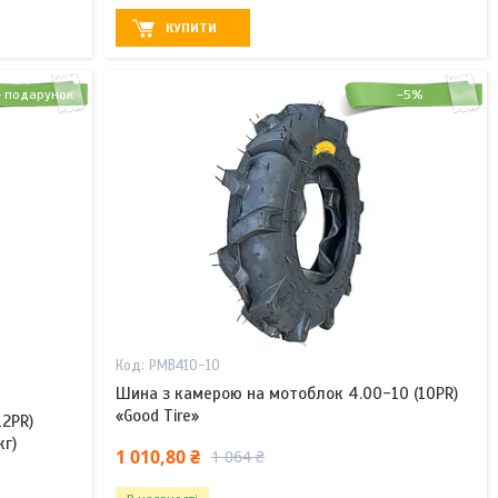
КУПИТИ
–5%
PMB410-10
Шина з камерою на мотоблок 4.00-10 (10PR)
«Good Tire»
2PR)
кг)
1 010,80 ₴
1 064 ₴