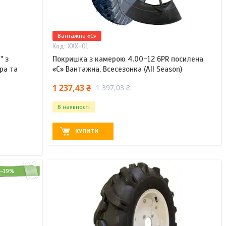
Вантажна «C»
XXX-01
" з
Покришка з камерою 4.00-12 6PR посилена
ра та
«C» Вантажна, Всесезонка (All Season)
1 237,43 ₴
1 397,03 ₴
В наявності
КУПИТИ
–19%