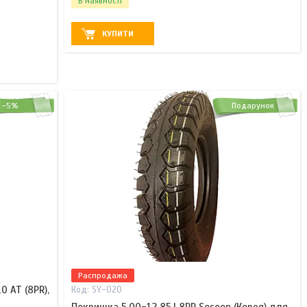
В наявності
КУПИТИ
–5%
Подарунок
Распродажа
 АТ (8PR),
SY-020
Покришка 5.00-12 85J 8PR Sosoon (Корея) для