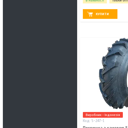
В наявності
Тільки оп
КУПИТИ
Виробник - Індонезія
S-247-1
Покришка з камерою 5.