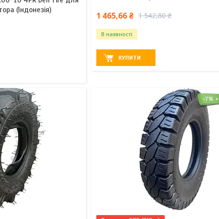
ора (Індонезія)
1 465,66 ₴
1 542,80 ₴
В наявності
КУПИТИ
–7%