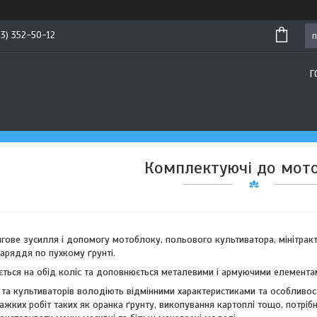
93) 352-50-12
Г
Комплектуючі до мот
54
26
ове зусилля і допомогу мотоблоку, польового культиватора, мінітрак
аряддя по пухкому ґрунті.
ється на обід коліс та доповнюється металевими і армуючими елементам
а культиваторів володіють відмінними характеристиками та особливост
важких робіт таких як оранка ґрунту, викопування картоплі тощо, потріб