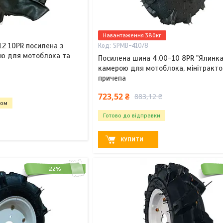
Навантаження 380кг
2 10PR посилена з
SPMB-410/8
тю для мотоблока та
Посилена шина 4.00-10 8PR "Ялинка
камерою для мотоблока, мінітракто
причепа
723,52 ₴
883,12 ₴
том
Готово до відправки
КУПИТИ
–22%