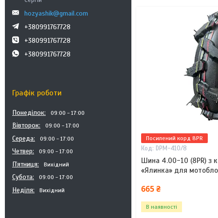
Сергій
hozyashik@gmail.com
+380991767728
+380991767728
+380991767728
Графік роботи
Понеділок
09:00
17:00
Вівторок
09:00
17:00
Середа
Посилений корд 8PR
09:00
17:00
DPM-410/8
Четвер
09:00
17:00
Шина 4.00-10 (8PR) з
Пʼятниця
Вихідний
«Ялинка» для мотоблок
Субота
09:00
17:00
665 ₴
Неділя
Вихідний
В наявності