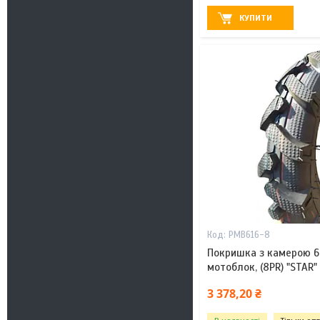
КУПИТИ
PMB616-8
Покришка з камерою 6.
мотоблок, (8PR) "STAR
3 378,20 ₴