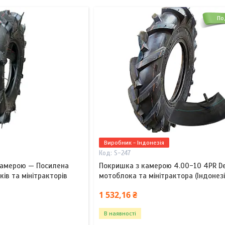
По
Виробник - Індонезія
S-247
 камерою — Посилена
Покришка з камерою 4.00-10 4PR Del
ів та мінітракторів
мотоблока та мінітрактора (Індонезі
1 532,16 ₴
В наявності