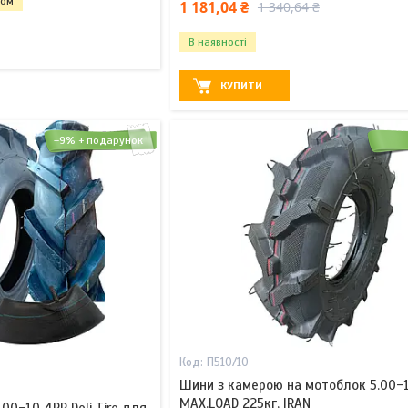
том
1 181,04 ₴
1 340,64 ₴
В наявності
КУПИТИ
–9%
П510/10
Шини з камерою на мотоблок 5.00-10
MAX.LOAD 225кг, IRAN
00-10 4PR Deli Tire для