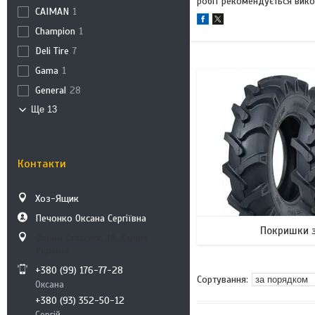
робіт рекомендується вико
CAIMAN
1
Champion
1
Deli Tire
7
Gama
1
General
28
Ще 13
Контакти
Хоз-Ящик
Печонко Оксана Сергіївна
Покришки 
Олени Стасової, 18, Харків,
Україна
+380 (99) 176-77-28
Оксана
+380 (93) 352-50-12