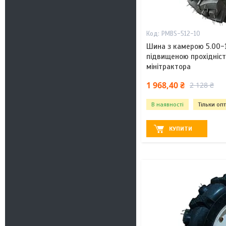
PMBS-512-10
Шина з камерою 5.00-1
підвищеною прохідніс
мінітрактора
1 968,40 ₴
2 128 ₴
В наявності
Тільки оп
КУПИТИ