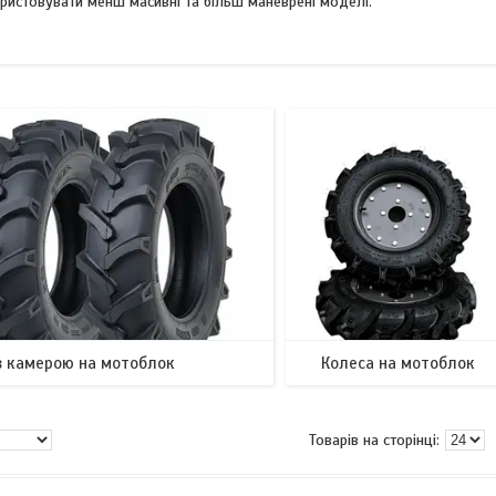
ристовувати менш масивні та більш маневрені моделі.
з камерою на мотоблок
Колеса на мотоблок