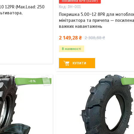
Посилена 8PR (515кг)
0 12PR (Max.Load: 250
DH-001
льтиватора,
Покришка 5.00-12 8PR для мотобло
мінітрактора та причепа — посилен
важких навантажень
2 149,28 ₴
2 308,88 ₴
В наявності
КУПИТИ
–8%