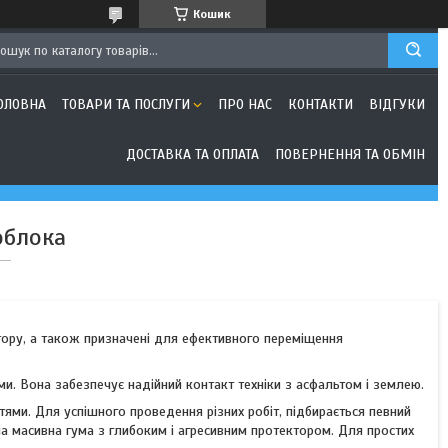
Кошик
ОЛОВНА
ТОВАРИ ТА ПОСЛУГИ
ПРО НАС
КОНТАКТИ
ВІДГУКИ
ДОСТАВКА ТА ОПЛАТА
ПОВЕРНЕННЯ ТА ОБМІН
облока
10
2
тору, а також призначені для ефективного переміщення
и. Вона забезпечує надійний контакт техніки з асфальтом і землею.
ями. Для успішного проведення різних робіт, підбирається певний
на масивна гума з глибоким і агресивним протектором. Для простих