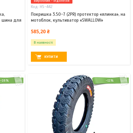
Виробник - Індонезія
HS-442
ка,
Покришка 3.50-7 (2PR) протектор «ялинка», на
а шина для
мотоблок, культиватор «SWALLOW»
585,20 ₴
В наявності
КУПИТИ
–18%
–11%