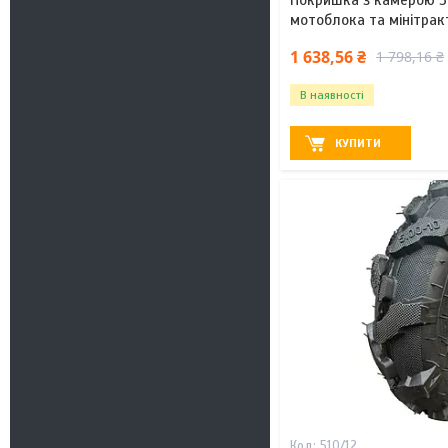
мотоблока та мінітракт
1 638,56 ₴
1 798,16 ₴
В наявності
КУПИТИ
510/12