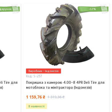
дарунок
–12%
Виробник - Індонезія
S-237
i Tire для
Покришка з камерою 4.00-8 4PR Deli Tire для
я)
мотоблока та мінітрактора (Індонезія)
1 159,76 ₴
1 319,36 ₴
В наявності