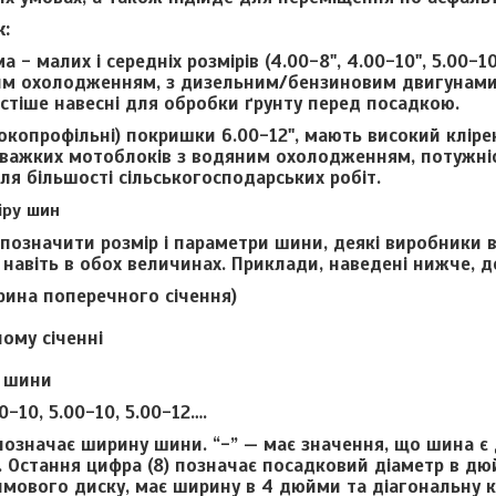
:
ма -
малих і середніх розмірів (4.00-8", 4.00-10", 5.00-1
им охолодженням, з дизельним/бензиновим двигунами. 
стіше навесні для обробки ґрунту перед посадкою.
окопрофільні)
покришки 6.00-12", мають високий клірен
 важких мотоблоків з водяним охолодженням, потужністю
ля більшості сільськогосподарських робіт.
іру шин
в позначити розмір і параметри шини, деякі виробники 
 – навіть в обох величинах. Приклади, наведені нижче
рина поперечного січення)
ному січенні
р шини
0-10, 5.00-10, 5.00-12….
позначає ширину шини. “-” — має значення, що шина є 
. Остання цифра (8) позначає посадковий діаметр в д
мового диску, має ширину в 4 дюйми та діагональну к