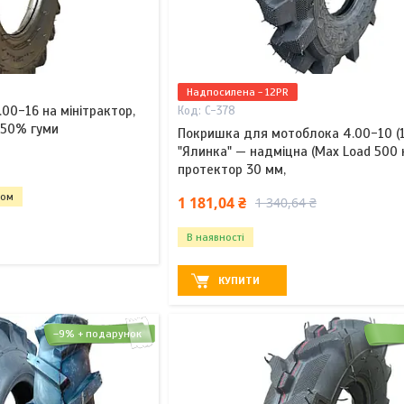
Надпосилена - 12PR
00-16 на мінітрактор,
C-378
" 50% гуми
Покришка для мотоблока 4.00-10 (1
"Ялинка" — надміцна (Max Load 500 
протектор 30 мм,
том
1 181,04 ₴
1 340,64 ₴
В наявності
КУПИТИ
–9%