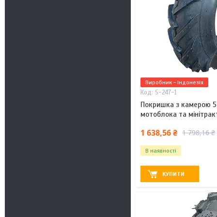
Виробник - Індонезія
S-247-1
Покришка з камерою 5.
мотоблока та мінітракт
1 638,56 ₴
1 798,16 ₴
В наявності
КУПИТИ