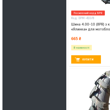
Посилений корд 8PR
DPM-410/8
Шина 4.00-10 (8PR) з
«Ялинка» для мотоблок
665 ₴
В наявності
КУПИТИ