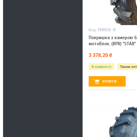
PMB616-8
Покришка з камерою 6.
мотоблок, (8PR) "STAR
3 378,20 ₴
В наявності
Тільки оп
КУПИТИ