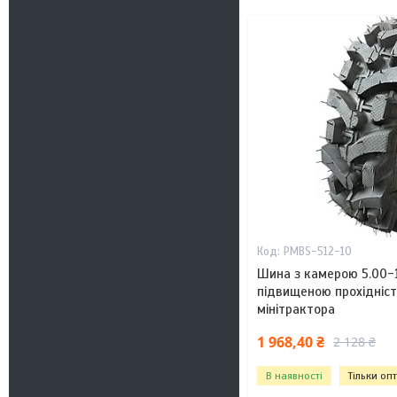
PMBS-512-10
Шина з камерою 5.00-1
підвищеною прохідніс
мінітрактора
1 968,40 ₴
2 128 ₴
В наявності
Тільки оп