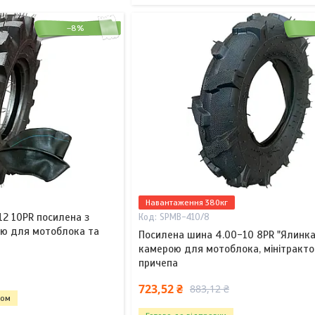
–8%
Навантаження 380кг
2 10PR посилена з
SPMB-410/8
тю для мотоблока та
Посилена шина 4.00-10 8PR "Ялинка
камерою для мотоблока, мінітракто
причепа
723,52 ₴
883,12 ₴
том