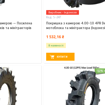
Виробник - Індонезія
S-247
 камерою — Посилена
Покришка з камерою 4.00-10 4PR Del
ів та мінітракторів
мотоблока та мінітрактора (Індонезі
1 532,16 ₴
В наявності
КУПИТИ
–12%