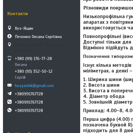
Різновиди покришок
Контакти
Низькопрофільна гу
апаратах з повітрян
використовується ча
Хоз-Ящик
Повнопрофільні (вис
Печонко Оксана Сергіївна
Доступні тільки для
Олени Стасової, 18, Харків,
Відмінно підійдуть д
Україна
Позначення типорозм
+380 (99) 176-77-28
Існує кілька методі
Оксана
міліметрах, а деякі
+380 (93) 352-50-12
Сергій
1. Ширина шини (ши
2. Висота шини
hozyashik@gmail.com
3. Висота в попереч
+380991767728
4. Діаметр обода
5. Зовнішній діамет
+380991767728
Приклад: 4.00-8, 4.0
+380991767728
Перша цифра (4.00) 
позначена буквой R)
підходить для 8 дюй