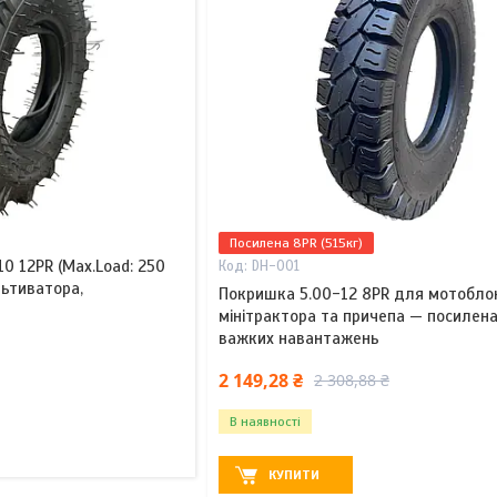
Посилена 8PR (515кг)
0 12PR (Max.Load: 250
DH-001
льтиватора,
Покришка 5.00-12 8PR для мотобло
мінітрактора та причепа — посилен
важких навантажень
2 149,28 ₴
2 308,88 ₴
В наявності
КУПИТИ