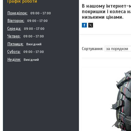
Графік роботи
В нашому інтернет-
покришки і колеса на
Понеділок
09:00
17:00
низькими цінами.
Вівторок
09:00
17:00
Середа
09:00
17:00
Четвер
09:00
17:00
Пʼятниця
Вихідний
Субота
09:00
17:00
Неділя
Вихідний