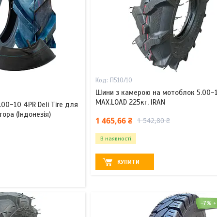
П510/10
Шини з камерою на мотоблок 5.00-10
MAX.LOAD 225кг, IRAN
00-10 4PR Deli Tire для
ора (Індонезія)
1 465,66 ₴
1 542,80 ₴
В наявності
КУПИТИ
–7%