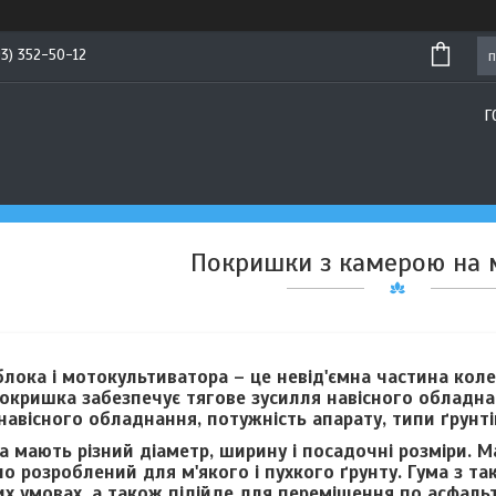
93) 352-50-12
Г
Покришки з камерою на 
ока і мотокультиватора – це невід'ємна частина коле
окришка забезпечує тягове зусилля навісного обладнан
навісного обладнання, потужність апарату, типи ґрунті
 мають різний діаметр, ширину і посадочні розміри. 
но розроблений для м'якого і пухкого ґрунту. Гума з
их умовах, а також підійде для переміщення по асфальт