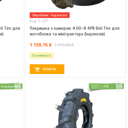
Виробник - Індонезія
S-237
i Tire для
Покришка з камерою 4.00-8 4PR Deli Tire для
я)
мотоблока та мінітрактора (Індонезія)
1 159,76 ₴
1 319,36 ₴
В наявності
КУПИТИ
–5%