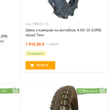
PMB410-10
Шина з камерою на мотоблок 4.00-10 (10PR)
«Good Tire»
2PR)
кг)
1 010,80 ₴
1 064 ₴
В наявності
КУПИТИ
–5%
Подарунок