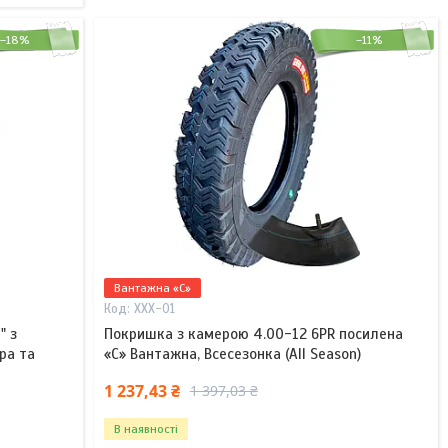
–18%
–11%
Вантажна «C»
XXX-01
" з
Покришка з камерою 4.00-12 6PR посилена
ра та
«C» Вантажна, Всесезонка (All Season)
1 237,43 ₴
1 397,03 ₴
В наявності