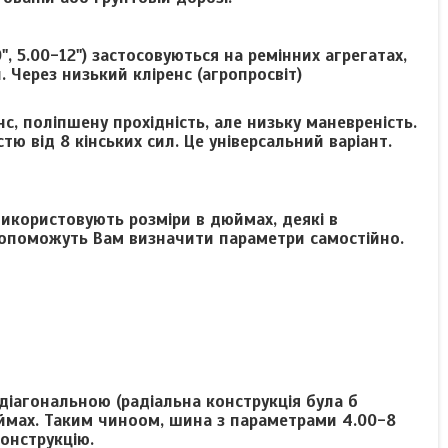
0", 5.00-12") застосовуються на ремінних агрегатах,
Через низький кліренс (агропросвіт)
с, поліпшену прохідність, але низьку маневреність.
 від 8 кінських сил. Це універсальний варіант.
використовують розміри в дюймах, деякі в
, допоможуть Вам визначити параметри самостійно.
діагональною (радіальна конструкція була б
юймах. Таким чиноом, шина з параметрами 4.00-8
онструкцію.