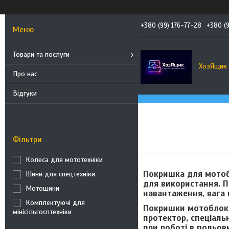
+380 (99) 176-77-28
+380 (
Товари та послуги
ХозЯщик
Про нас
Відгуки
Фільтри
Колеса для мототехніки
Покришка для мотобл
Шини для спецтехніки
для використання. П
Мотошини
навантаження, вага 
Комплектуючі для
Покришки мотоблока
мінісільгосптехніки
протектор, спеціаль
при роботі в польов