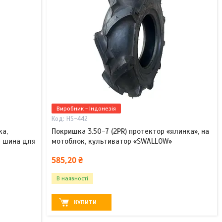
Виробник - Індонезія
HS-442
ка,
Покришка 3.50-7 (2PR) протектор «ялинка», на
а шина для
мотоблок, культиватор «SWALLOW»
585,20 ₴
В наявності
КУПИТИ