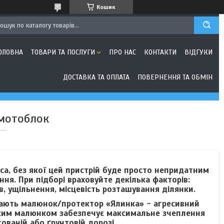
Кошик
ОЛОВНА
ТОВАРИ ТА ПОСЛУГИ
ПРО НАС
КОНТАКТИ
ВІДГУКИ
ДОСТАВКА ТА ОПЛАТА
ПОВЕРНЕННЯ ТА ОБМІН
мотоблок
са, без якої цей пристрій буде просто непридатним
ня. При підборі враховуйте декілька факторів:
в, ущільнення, місцевість розташування ділянки.
Мають малюнок/протектор «Ялинка» - агресивний
 таким малюнком забезпечує максимальне зчеплення
ованій або ґрунтовій дорозі.