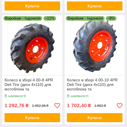
Купити
Купити
Виробник - Індонезія
–11%
Виробник - Індонезія
–9%
Колесо в зборі 4.00-8 4PR
Колесо в зборі 4.00-10 4PR
Deli Tire (диск 4х110) для
Deli Tire (диск 4х110) для
мотоблока та
мотоблока та
мінісільгосптехніки
мінісільгосптехніки
В наявності
В наявності
1 292,76
1 702,40
₴
₴
1 452,36 ₴
1 862 ₴
Купити
Купити