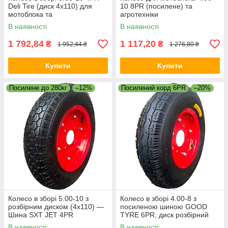
Deli Tire (диск 4х110) для
10 8PR (посилене) та
мотоблока та
агротехніки
мінісільгосптехніки
В наявності
В наявності
1 792,84
1 117,20
₴
₴
1 952,44 ₴
1 276,80 ₴
Купити
Купити
Посилене до 280кг
–12%
Посилений корд 6PR
–20%
Колесо в зборі 5.00-10 з
Колесо в зборі 4.00-8 з
розбірним диском (4х110) —
посиленою шиною GOOD
Шина SXT JET 4PR
TYRE 6PR, диск розбірний
В наявності
В наявності