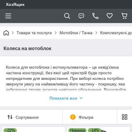
ХозЯщик
Товари та послуги
Мотоблок / Тачка
Комплектуючі д
Колеса на мотоблок
Колеса для мотоблока і мотокультиватора – це невід'ємна
частина конструкції, без якої цей пристрій буде просто
непридатним для використання. При виборі колеса потрібно
звернути увагу на найважливішу його частину - покришку, яка
забезпечує тягове зусилля навісного обладнання. Враховуйте
декілька факторів: навантаження, вага навісного обладнання,
Показати все
потужність апарату, типи ґрунтів, ущільнення, місцевість
розташування ділянки.
Колеса мотоблока мають різний діаметр, ширину и посадкові
Сортування
0
Фільтри
розміри. Діаметр колес, найбільш розповсюджений,
починається від 6 дюймів. Великі тракторні колеса
–22%
Новинка
–14%
збільшують прохідністьь техніки над рослинами та різними