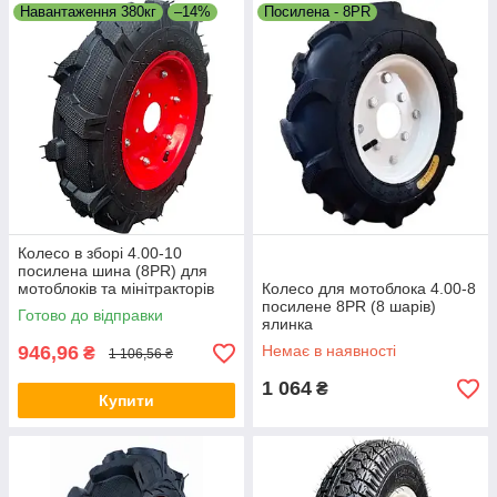
Навантаження 380кг
–14%
Посилена - 8PR
Колесо в зборі 4.00-10
посилена шина (8PR) для
мотоблоків та мінітракторів
Колесо для мотоблока 4.00-8
посилене 8PR (8 шарів)
Готово до відправки
ялинка
946,96
Немає в наявності
₴
1 106,56 ₴
1 064
₴
Купити