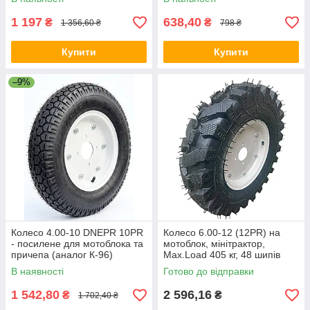
1 197
638,40
₴
₴
1 356,60 ₴
798 ₴
Купити
Купити
–9%
Колесо 4.00-10 DNEPR 10PR
Колесо 6.00-12 (12PR) на
- посилене для мотоблока та
мотоблок, мінітрактор,
причепа (аналог К-96)
Max.Load 405 кг, 48 шипів
В наявності
Готово до відправки
1 542,80
2 596,16
₴
₴
1 702,40 ₴