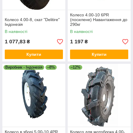
Колесо 4.00-10 6PR
Колесо 4.00-8, скат "Delitire"
(посилене) Навантаження до
Індонезія
290кг
В наявності
В наявності
1 077,83
1 197
₴
₴
Купити
Купити
Виробник - Індонезія
–8%
–12%
Колесо в зборі 5.00-10 4PR
Колесо для мотоблока 4.00-