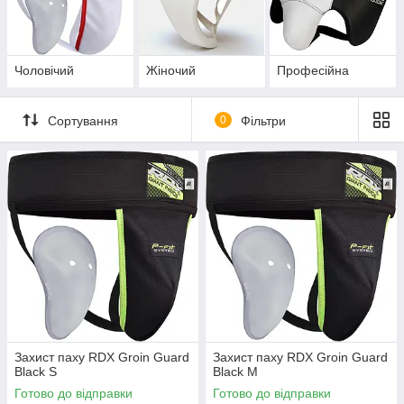
досвідченим бійцям.
💥 Тренуйся безпечно. Рухайся вільно. Вибирай найкраще —
RDX, V'Noks або Leone.
Чоловічий
Жіночий
Професійна
Сортування
0
Фільтри
Захист паху RDX Groin Guard
Захист паху RDX Groin Guard
Black S
Black M
Готово до відправки
Готово до відправки