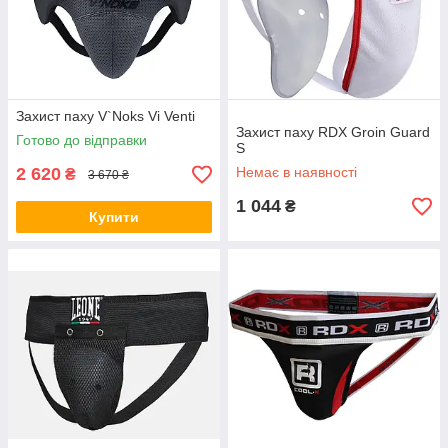
Захист паху V`Noks Vi Venti
Захист паху RDX Groin Guard
Готово до відправки
S
2 620
Немає в наявності
₴
3 670 ₴
1 044
₴
Купити