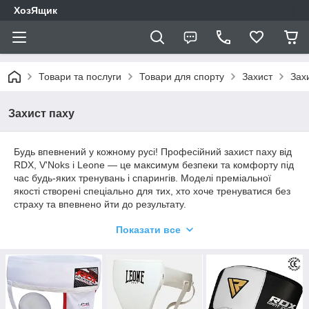
ХозЯщик
Товари та послуги
Товари для спорту
Захист
Зах
Захист паху
Будь впевнений у кожному русі! Професійний захист паху від
RDX, V'Noks і Leone — це максимум безпеки та комфорту під
час будь-яких тренувань і спарингів. Моделі преміальної
якості створені спеціально для тих, хто хоче тренуватися без
страху та впевнено йти до результату.
Кожен протектор розроблений так, щоб:
Показати все
• надійно поглинати удари,
• ідеально сидіти на тілі,
• не заважати рухам,
• слугувати довго навіть у разі інтенсивних навантажень.
Еластичні пояси, анатомічна форма та міцні матеріали
забезпечують впевнений захист як новачкам, так і