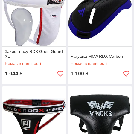
Захист паху RDX Groin Guard
XL
Ракушка MMA RDX Сarbon
Немає в наявності
Немає в наявності
1 044
1 100
₴
₴