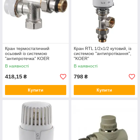
Кран термостатичний
Кран RTL 1/2x1/2 кутовий, із
осьовий із системою
системою "антипротікання",
"антипротечка" KOER
"KOER"
KR.931-Gi — 1/2x1/2
В наявності
В наявності
(KR3064)
418,15
798
₴
₴
Купити
Купити