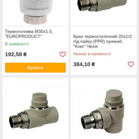
Термоголовка M30x1.5,
"EUROPRODUCT"
Кран термостатичний 20х1/2
під пайку (PPR) прямий,
В наявності
"Koer" Чехія
192,58
Немає в наявності
₴
384,10
₴
Купити