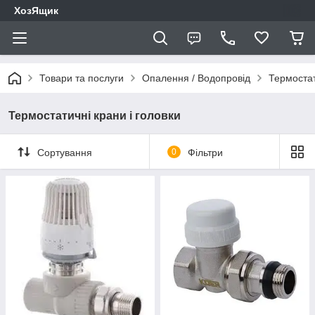
ХозЯщик
Товари та послуги
Опалення / Водопровід
Термостат
Термостатичні крани і головки
Сортування
0
Фільтри