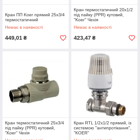
Кран термостатичний 20х1/2
Кран ПП Koer прямий 25x3/4
під пайку (PPR) кутовий,
термостатичний
"Koer" Чехія
Немає в наявності
Немає в наявності
449,01
423,47
₴
₴
Кран термостатичний 25x3/4
Кран RTL 1/2x1/2 прямий, із
під пайку (PPR) кутовий,
системою "антипротікання",
"Koer" Чехія
"KOER"