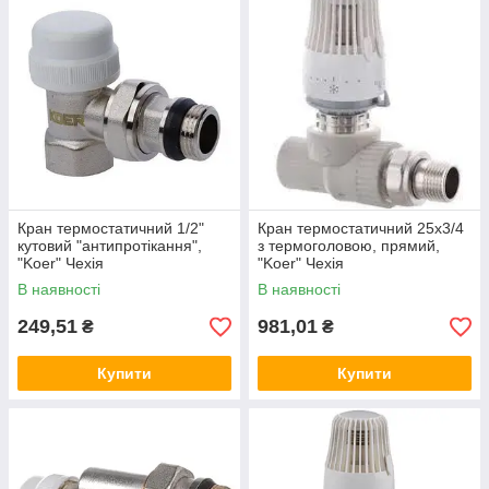
Кран термостатичний 1/2"
Кран термостатичний 25х3/4
кутовий "антипротікання",
з термоголовою, прямий,
"Koer" Чехія
"Koer" Чехія
В наявності
В наявності
249,51
981,01
₴
₴
Купити
Купити