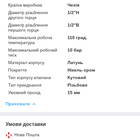
Країна виробник
Чехія
Діаметр різьблення
1/2"Н
другого торця
Діаметр різьблення
1/2"В
першого торця
Максимальна робоча
110 град.
температура
Максимальний робочий
10 бар
тиск
Матеріал корпусу
Латунь
Покриття
Нікель-хром
Тип корпусу клапана
Кутовий
Тип приєднання
Різьбове
Умовний прохід
15 мм
Приховати
Умови доставки
Нова Пошта