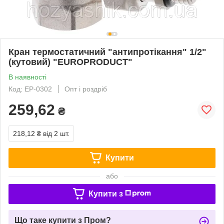
Кран термостатичний "антипротікання" 1/2"
(кутовий) "EUROPRODUCT"
В наявності
Код: EP-0302
Опт і роздріб
259,62
₴
218,12 ₴
від 2 шт.
Купити
або
Купити з
Що таке купити з Пром?