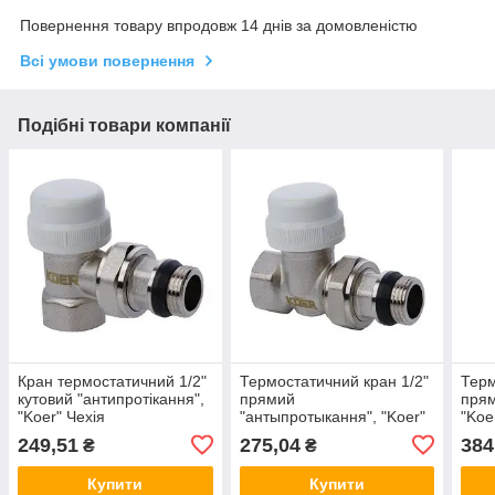
Повернення товару впродовж 14 днів за домовленістю
Всі умови повернення
Подібні товари компанії
Кран термостатичний 1/2"
Термостатичний кран 1/2"
Терм
кутовий "антипротікання",
прямий
прям
"Koer" Чехія
"антыпротыкання", "Koer"
"Koe
Чехія
249,51
275,04
384
₴
₴
Купити
Купити