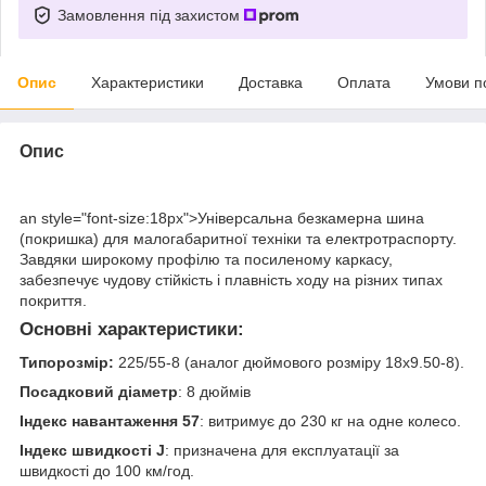
Замовлення під захистом
Опис
Характеристики
Доставка
Оплата
Умови п
Опис
an style="font-size:18px">Універсальна безкамерна шина
(покришка) для малогабаритної техніки та електротраспорту.
Завдяки широкому профілю та посиленому каркасу,
забезпечує чудову стійкість і плавність ходу на різних типах
покриття.
Основні характеристики:
Типорозмір:
225/55-8 (аналог дюймового розміру 18x9.50-8).
Посадковий діаметр
: 8 дюймів
Індекс навантаження 57
: витримує до 230 кг на одне колесо.
Індекс швидкості J
: призначена для експлуатації за
швидкості до 100 км/год.