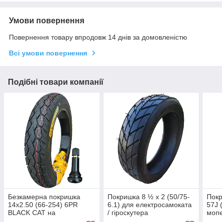
Умови повернення
Повернення товару впродовж 14 днів за домовленістю
Всі умови повернення
Подібні товари компанії
Безкамерна покришка
Покришка 8 ½ х 2 (50/75-
Покр
14x2.50 (66-254) 6PR
6.1) для електросамоката
57J 
BLACK CAT на
/ гіроскутера
мопе
електроскутери,
(TU