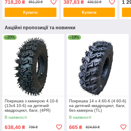
718,20
387,83
1 2
₴
₴
851,20 ₴
430,92 ₴
електровелосипеди
Купити
Купити
Акційні пропозиції та новинки
–20%
–19%
Покришка з камерою 4.10-6
Покришка 14 х 4.60-6 (4.60-6)
(13х4.10-6) на дитячий
на дитячий квадроцикл, баги,
квадроцикл, баги, (4PR)
без камерна (TL)
В наявності
В наявності
638,40
665
₴
₴
798 ₴
824,60 ₴