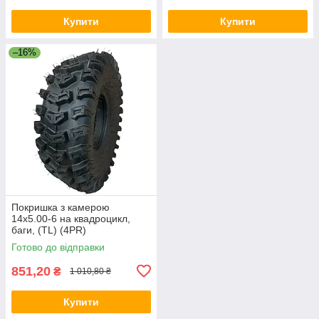
Купити
Купити
–16%
Покришка з камерою
14х5.00-6 на квадроцикл,
баги, (TL) (4PR)
Готово до відправки
851,20
₴
1 010,80 ₴
Купити