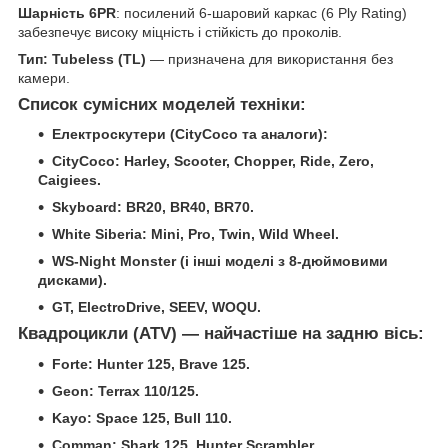
Шарність 6PR
: посилений 6-шаровий каркас (6 Ply Rating)
забезпечує високу міцність і стійкість до проколів.
Тип: Tubeless (TL)
— призначена для використання без
камери.
Список сумісних моделей техніки:
Електроскутери (CityCoco та аналоги):
CityCoco: Harley, Scooter, Chopper, Ride, Zero,
Caigiees.
Skyboard: BR20, BR40, BR70.
White Siberia: Mini, Pro, Twin, Wild Wheel.
WS-Night Monster (і інші моделі з 8-дюймовими
дисками).
GT, ElectroDrive, SEEV, WOQU.
Квадроцикли (ATV) — найчастіше на задню вісь:
Forte: Hunter 125, Brave 125.
Geon: Terrax 110/125.
Kayo: Space 125, Bull 110.
Comman: Shark 125, Hunter Scrambler.