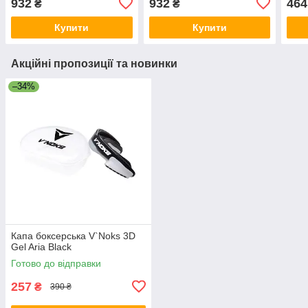
932
932
464
₴
₴
Купити
Купити
Акційні пропозиції та новинки
–34%
Капа боксерська V`Noks 3D
Gel Aria Black
Готово до відправки
257
₴
390 ₴