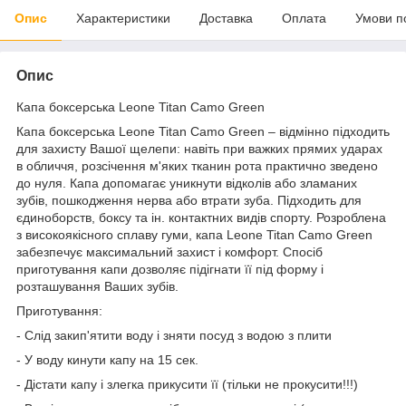
Опис
Характеристики
Доставка
Оплата
Умови п
Опис
Капа боксерська Leone Titan Camo Green
Капа боксерська Leone Titan Camo Green – відмінно підходить
для захисту Вашої щелепи: навіть при важких прямих ударах
в обличчя, розсічення м'яких тканин рота практично зведено
до нуля. Капа допомагає уникнути відколів або зламаних
зубів, пошкодження нерва або втрати зуба. Підходить для
єдиноборств, боксу та ін. контактних видів спорту. Розроблена
з високоякісного сплаву гуми, капа Leone Titan Camo Green
забезпечує максимальний захист і комфорт. Спосіб
приготування капи дозволяє підігнати її під форму і
розташування Ваших зубів.
Приготування:
- Слід закип'ятити воду і зняти посуд з водою з плити
- У воду кинути капу на 15 сек.
- Дістати капу і злегка прикусити її (тільки не прокусити!!!)