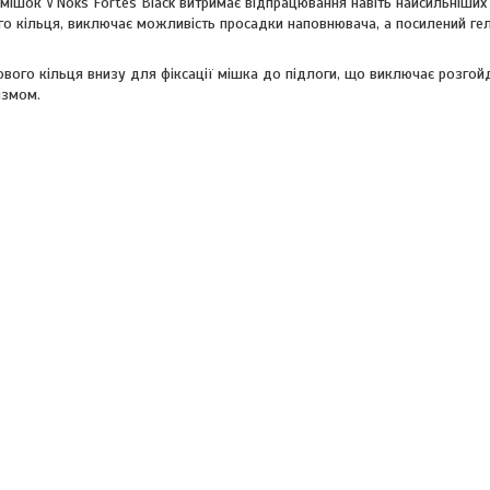
ішок V`Noks Fortes Black витримає відпрацювання навіть найсильніших
ного кільця, виключає можливість просадки наповнювача, а посилений г
ового кільця внизу для фіксації мішка до підлоги, що виключає розгой
ізмом.