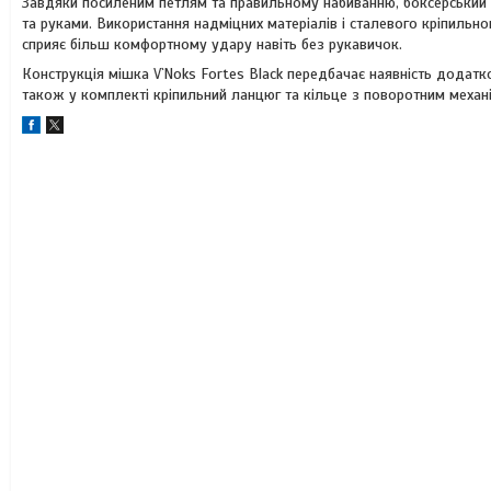
Завдяки посиленим петлям та правильному набиванню, боксерський м
та руками. Використання надміцних матеріалів і сталевого кріпиль
сприяє більш комфортному удару навіть без рукавичок.
Конструкція мішка V`Noks Fortes Black передбачає наявність додатк
також у комплекті кріпильний ланцюг та кільце з поворотним механ