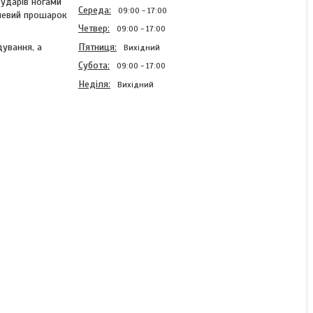
 ударів ногами
Середа
09:00
17:00
елевий прошарок
Четвер
09:00
17:00
Пʼятниця
дування, а
Вихідний
Субота
09:00
17:00
Неділя
Вихідний
Боксерський мішок V`Noks
Fortes Black 1.6 м, 55-60
кг
Готово до відправки
9 985 ₴
КУПИТИ
КУПИТИ З