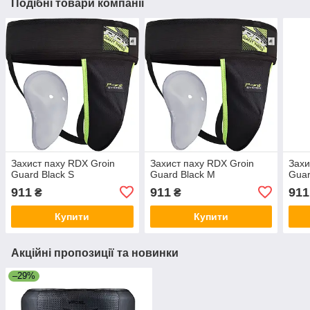
Подібні товари компанії
Захист паху RDX Groin
Захист паху RDX Groin
Захи
Guard Black S
Guard Black M
Guar
911
911
911
₴
₴
Купити
Купити
Акційні пропозиції та новинки
–29%