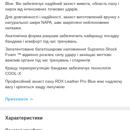
Blue. Він забезпечує надійний захист живота, область паху і
нирок від інтенсивних точкових ударів.
Для довговічності і надійності, захист виготовлений вручну з
натуральної шкіри NAPA, шви закріплені нейлоновими
нитками.
Анатомічна форма ракушки забезпечить найкращу посадку
бандажа і комфорт під час тренувань.
Запатентоване багатошарове наповнення Supremo-Shock
Foam ™ відмінно розсіює силу удару і захищає життєво
важливі органи під час тренувань і спарингів.
Кращу терморегуляцію бандажа забезпечує технологія
COOL-X.
Професійний захист паху RDX Leather Pro Blue має надлегку
вагу і кріпиться ззаду липучкою.
Приховати
Характеристики
Основні атрибути