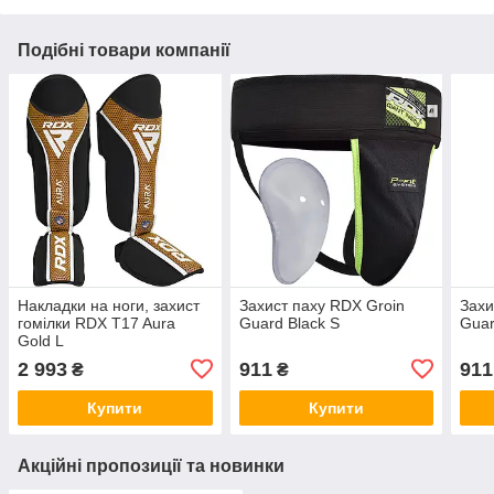
Подібні товари компанії
Накладки на ноги, захист
Захист паху RDX Groin
Захи
гомілки RDX T17 Aura
Guard Black S
Guar
Gold L
2 993
911
911
₴
₴
Купити
Купити
Акційні пропозиції та новинки