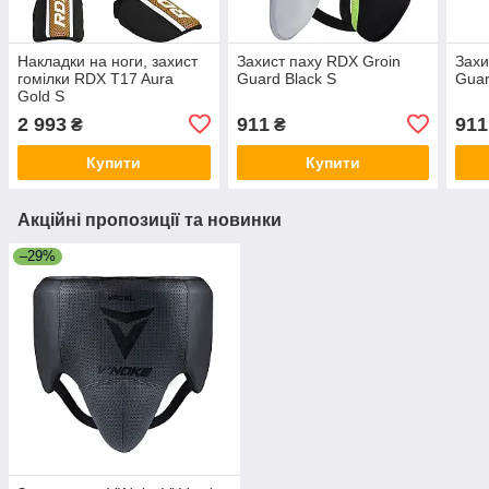
Накладки на ноги, захист
Захист паху RDX Groin
Захи
гомілки RDX T17 Aura
Guard Black S
Guar
Gold S
2 993
911
911
₴
₴
Купити
Купити
Акційні пропозиції та новинки
–29%