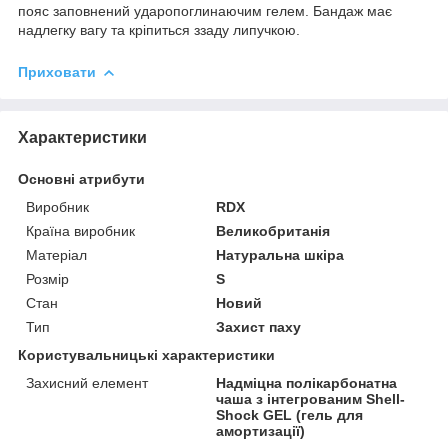
пояс заповнений ударопоглинаючим гелем. Бандаж має
надлегку вагу та кріпиться ззаду липучкою.
Приховати
Характеристики
Основні атрибути
Виробник
RDX
Країна виробник
Великобританія
Матеріал
Натуральна шкіра
Розмір
S
Стан
Новий
Тип
Захист паху
Користувальницькі характеристики
Захисний елемент
Надміцна полікарбонатна
чаша з інтегрованим Shell-
Shock GEL (гель для
амортизації)