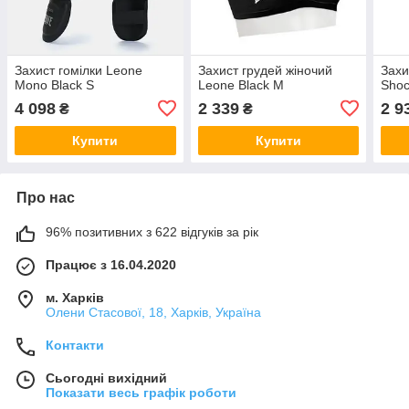
Захист гомілки Leone
Захист грудей жіночий
Захи
Mono Black S
Leone Black M
Shoc
4 098
2 339
2 9
₴
₴
Купити
Купити
Про нас
96% позитивних з 622 відгуків за рік
Працює з 16.04.2020
м. Харків
Олени Стасової, 18, Харків, Україна
Контакти
Сьогодні вихідний
Показати весь графік роботи