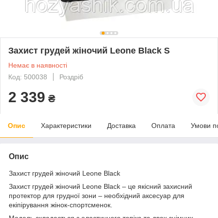
Захист грудей жіночий Leone Black S
Немає в наявності
Код: 500038
Роздріб
2 339
₴
Опис
Характеристики
Доставка
Оплата
Умови п
Опис
Захист грудей жіночий Leone Black
Захист грудей жіночий Leone Black – це якісний захисний
протектор для грудної зони – необхідний аксесуар для
екіпірування жінок-спортсменок.
Модель складається з еластичного топіка та двох знімних