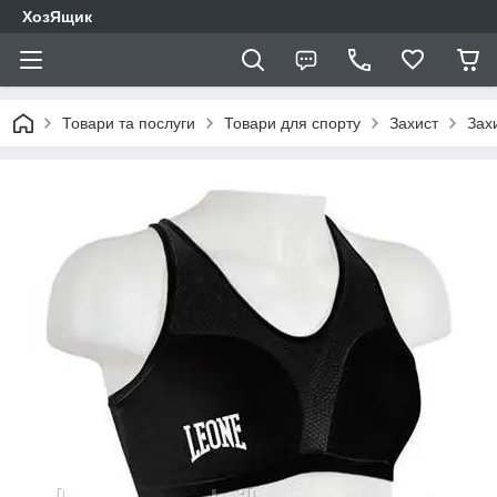
ХозЯщик
Товари та послуги
Товари для спорту
Захист
Захи