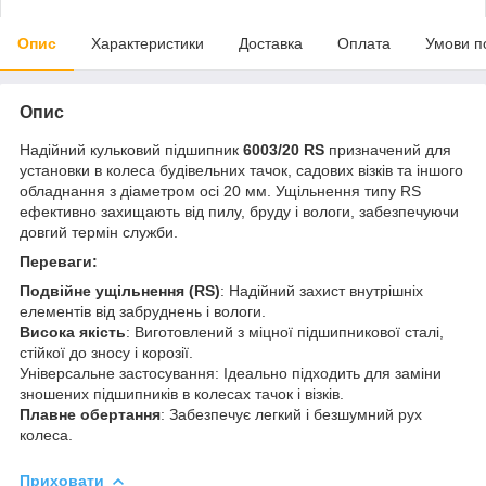
Опис
Характеристики
Доставка
Оплата
Умови п
Опис
Надійний кульковий підшипник
6003/20 RS
призначений для
установки в колеса будівельних тачок, садових візків та іншого
обладнання з діаметром осі 20 мм. Ущільнення типу RS
ефективно захищають від пилу, бруду і вологи, забезпечуючи
довгий термін служби.
Переваги:
Подвійне ущільнення (RS)
: Надійний захист внутрішніх
елементів від забруднень і вологи.
Висока якість
: Виготовлений з міцної підшипникової сталі,
стійкої до зносу і корозії.
Універсальне застосування: Ідеально підходить для заміни
зношених підшипників в колесах тачок і візків.
Плавне обертання
: Забезпечує легкий і безшумний рух
колеса.
Приховати