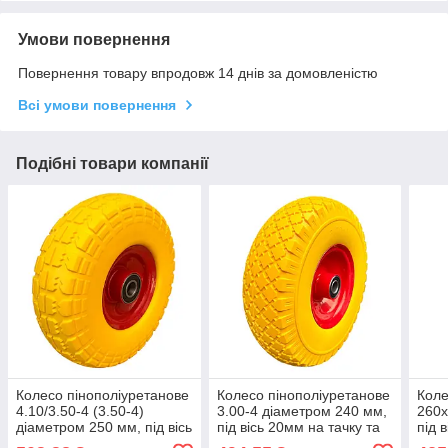
Умови повернення
Повернення товару впродовж 14 днів за домовленістю
Всі умови повернення
Подібні товари компанії
Колесо пінополіуретанове
Колесо пінополіуретанове
Коле
4.10/3.50-4 (3.50-4)
3.00-4 діаметром 240 мм,
260х
діаметром 250 мм, під вісь
під вісь 20мм на тачку та
під 
20мм на тачку та візок
візок
візок