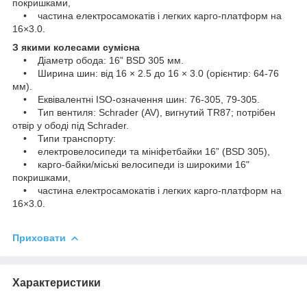
покришками,
• частина електросамокатів і легких карго-платформ на
16×3.0.
З якими колесами сумісна
• Діаметр обода: 16” BSD 305 мм.
• Ширина шин: від 16 × 2.5 до 16 × 3.0 (орієнтир: 64-76
мм).
• Еквівалентні ISO-означення шин: 76-305, 79-305.
• Тип вентиля: Schrader (AV), вигнутий TR87; потрібен
отвір у ободі під Schrader.
• Типи транспорту:
• електровелосипеди та мініфетбайки 16” (BSD 305),
• карго-байки/міські велосипеди із широкими 16"
покришками,
• частина електросамокатів і легких карго-платформ на
16×3.0.
Приховати
Характеристики