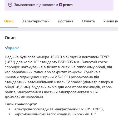
Замовлення під захистом
Опис
Характеристики
Доставка
Оплата
Умови п
Опис
<
/span>
Надійна бутилова камера 16×3.0 з вигнутим вентилем TR87
(~87°) для коліс 16" стандарту BSD 305 мм. Вигнутий сосок
спрощує накачування в тісних місцях: на глибокому ободі, під
час барабанних гальм або закритих кожухах. Сумісна з
шинами підвищеної ширини 2.5-3.0" і розрахована під
стандартний автомобільний ніпель Schrader (діаметр отвору в
ободі ~8,3 мм). Чудовий вибір для електровелосипедів, карго-
байків, мініфатбайків і частини електросамокатів з 16-
дюймовими колесами.
Типи транспорту:
• електровелосипеди та мініфетбайки 16” (BSD 305),
• карго-байки/міські велосипеди із широкими 16"