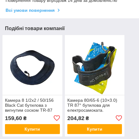
Повернення товару впродовж 14 днів за домовленістю
Всі умови повернення
Подібні товари компанії
Камера 8 1/2х2 / 50/156
Камера 80/65-6 (10×3.0)
Black Cat бутилова з
TR 87° бутилова для
вигнутим соском TR-87
електросамоката.
для електросамоката
Generality Taiwan
159,60
204,82
₴
₴
(Xiaomi, Kugoo)
Technology
Купити
Купити