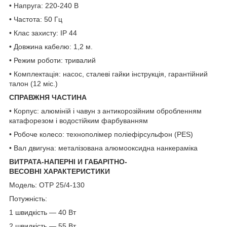
• Напруга: 220-240 В
• Частота: 50 Гц
• Клас захисту: IP 44
• Довжина кабелю: 1,2 м.
• Режим роботи: тривалий
• Комплектація: насос, сталеві гайки інструкція, гарантійний
талон (12 міс.)
СПРАВЖНЯ ЧАСТИНА
• Корпус: алюміній і чавун з антикорозійним обробленням
катафорезом і водостійким фарбуванням
• Робоче колесо: технополімер поліефірсульфон (PES)
• Вал двигуна: металізована алюмооксидна нанкераміка
ВИТРАТА-НАПЕРНІ
И ГАБАРІТНО-
ВЕСОВНІ
ХАРАКТЕРИСТИКИ
Модель: ОТР 25/4-130
Потужність:
1 швидкість — 40 Вт
2 швидкість — 55 Вт