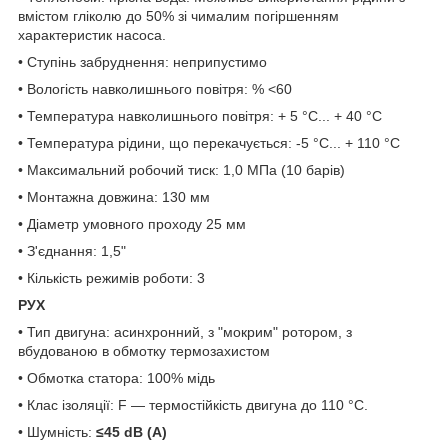
вмістом гліколю до 50% зі чималим погіршенням
характеристик насоса.
• Ступінь забруднення: неприпустимо
• Вологість навколишнього повітря: % <60
• Температура навколишнього повітря: + 5 °С... + 40 °С
• Температура рідини, що перекачується: -5 °С... + 110 °С
• Максимальний робочий тиск: 1,0 МПа (10 барів)
• Монтажна довжина: 130 мм
• Діаметр умовного проходу 25 мм
• З'єднання: 1,5"
• Кількість режимів роботи: 3
РУХ
• Тип двигуна: асинхронний, з "мокрим" ротором, з
вбудованою в обмотку термозахистом
• Обмотка статора: 100% мідь
• Клас ізоляції: F — термостійкість двигуна до 110 °C.
• Шумність:
≤45 dB (A)