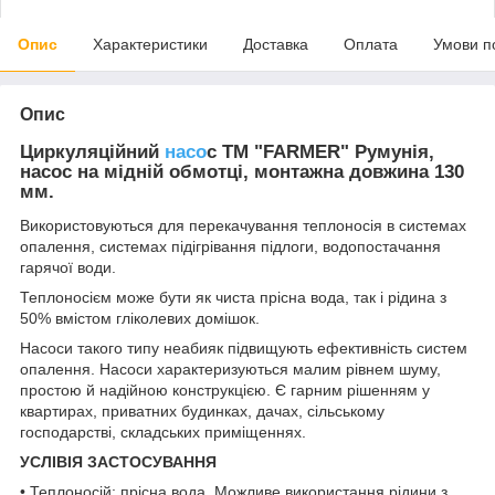
Опис
Характеристики
Доставка
Оплата
Умови п
Опис
Циркуляційний
насо
с ТМ "FARMER" Румунія,
насос на мідній обмотці, монтажна довжина 130
мм.
Використовуються для перекачування теплоносія в системах
опалення, системах підігрівання підлоги, водопостачання
гарячої води.
Теплоносієм може бути як чиста прісна вода, так і рідина з
50% вмістом гліколевих домішок.
Насоси такого типу неабияк підвищують ефективність систем
опалення. Насоси характеризуються малим рівнем шуму,
простою й надійною конструкцією. Є гарним рішенням у
квартирах, приватних будинках, дачах, сільському
господарстві, складських приміщеннях.
УСЛІВІЯ ЗАСТОСУВАННЯ
• Теплоносій: прісна вода. Можливе використання рідини з