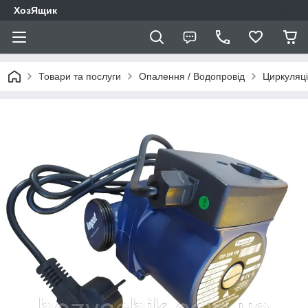
ХозЯщик
Товари та послуги
Опалення / Водопровід
Циркуляці