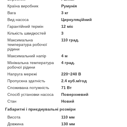
Країна виробник
Румунія
Вага
3 кг
Вид насоса
Циркуляційний
Гарантійний термін
12 міс
Кількість швидкостей
3
Максимальна
110 град.
температура робочої
рідини
Максимальний напір
4 м
Мінімальна температура
4 град.
робочої рідини
Напруга мережі
220~240 В
Пропускна здатність
2.4 куб.м/год
Споживана потужність
71 Вт
Спосіб установки насоса
Поверхневий
Стан
Новий
Габаритні і приєднувальні розміри
Висота
110 мм
Довжина
130 мм