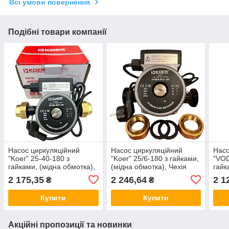
Всі умови повернення
Подібні товари компанії
Насос циркуляційний
Насос циркуляційний
Насо
"Koer" 25-40-180 з
"Koer" 25/6-180 з гайками,
"VOD
гайками, (мідна обмотка),
(мідна обмотка), Чехія
гайк
Чехія
Слов
2 175,35
2 246,64
2 1
₴
₴
Купити
Купити
Акційні пропозиції та новинки