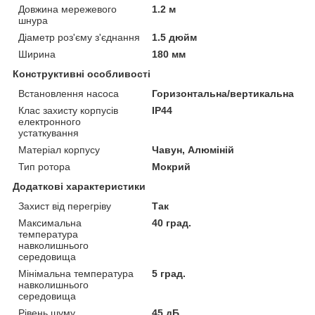
Довжина мережевого
1.2 м
шнура
Діаметр роз'єму з'єднання
1.5 дюйм
Ширина
180 мм
Конструктивні особливості
Встановлення насоса
Горизонтальна/вертикальна
Клас захисту корпусів
IP44
електронного
устаткування
Матеріал корпусу
Чавун, Алюміній
Тип ротора
Мокрий
Додаткові характеристики
Захист від перегріву
Так
Максимальна
40 град.
температура
навколишнього
середовища
Мінімальна температура
5 град.
навколишнього
середовища
Рівень шуму
45 дБ