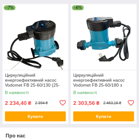
–7%
–6%
Циркуляційний
Циркуляційний
енергоефективний насос
енергоефективний насос
Vodomet FB 25-60/130 (25-
Vodomet FB 25-60/180 з
6/130)
гайками в комплекті
В наявності
В наявності
2 234,40
2 303,56
₴
₴
2 394 ₴
2 463,16 ₴
Купити
Купити
Про нас