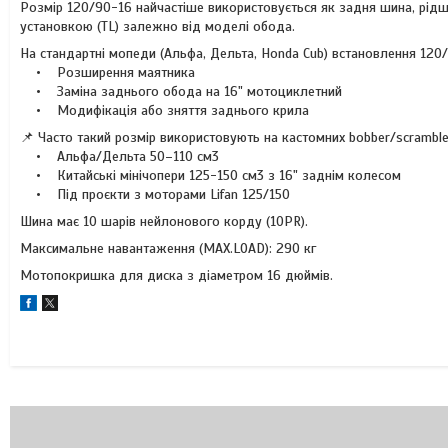
Розмір 120/90-16 найчастіше використовується як задня шина, рідш
установкою (TL) залежно від моделі обода.
На стандартні мопеди (Альфа, Дельта, Honda Cub) встановлення 120
• Розширення маятника
• Заміна заднього обода на 16" мотоциклетний
• Модифікація або зняття заднього крила
📌 Часто такий розмір використовують на кастомних bobber/scrambler
• Альфа/Дельта 50–110 см3
• Китайські мінічопери 125-150 см3 з 16" заднім колесом
• Під проєкти з моторами Lifan 125/150
Шина має 10 шарів нейлонового корду (10PR).
Максимальне навантаження (MAX.LOAD): 290 кг
Мотопокришка для диска з діаметром 16 дюймів.