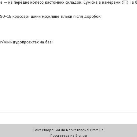
е — на переднє колесо кастомних складок. Сумісна з камерами (TT) і з
/90-16 кросової шини можливе тільки після доробок:
/мініндуропроєктах на базі:
Сайт створений на маркетплейсі
Prom.ua
Продавець на Bigl.ua