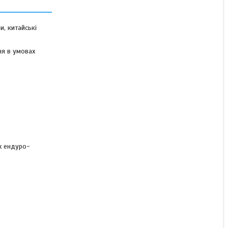
120/90-16 52M M/C TT
(10PR), (аналог 110/90-16,
4.00-16, 4.25/85-16)
, китайські
CROSS
ня в умовах
Немає в наявності
1 854,02 ₴
х ендуро-