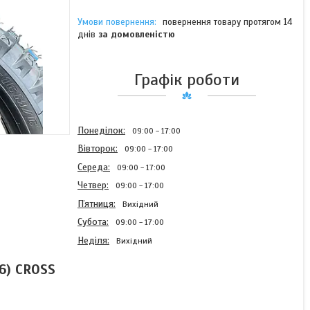
повернення товару протягом 14
днів
за домовленістю
Графік роботи
Понеділок
09:00
17:00
Вівторок
09:00
17:00
Середа
09:00
17:00
Четвер
09:00
17:00
Пʼятниця
Вихідний
Субота
09:00
17:00
Неділя
Вихідний
6) CROSS
Покришка з камерою