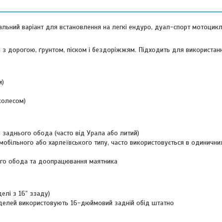
альний варіант для встановлення на легкі ендуро, дуал-спорт мотоцикли
 з дорогою, ґрунтом, піском і бездоріжжям. Підходить для використан
м)
колесом)
аднього обода (часто від Урала або литий)
обільного або харлеївського типу, часто використовується в одинични
го обода та доопрацювання маятника
лі з 16” ззаду)
делей використовують 16-дюймовий задній обід штатно