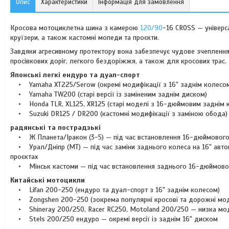
Опис
Характеристики
Інформація для замовлення
Кросова мотоциклетна шина з камерою
120/90
-16 CROSS — універс
круїзери, а також кастомні мопеди та проєкти.
Завдяки агресивному протектору вона забезпечує чудове зчеплення
просівкових доріг, легкого бездоріжжя, а також для кросових трас.
Японські легкі ендуро та дуал-спорт
• Yamaha XT225/Serow (окремі модифікації з 16" заднім колесо
• Yamaha TW200 (старі версії із заміненим заднім диском)
• Honda TLR, XL125, XR125 (старі моделі з 16-дюймовим заднім 
• Suzuki DR125 / DR200 (кастомні модифікації з заміною обода)
радянські та пострадзькі
• Ж Планета/Іракон (3-5) — під час встановлення 16-дюймового з
• Урал/Дніпр (МТ) — під час заміни заднього колеса на 16" автом
проєктах
• Мінськ кастоми — під час встановлення заднього 16-дюймово
Китайські мотоцикли
• Lifan 200-250 (ендуро та дуал-спорт з 16" заднім колесом)
• Zongshen 200-250 (зокрема популярні кросові та дорожні моде
• Shineray 200/250, Racer RC250, Motoland 200/250 — низка мо
• Stels 200/250 ендуро — окремі версії із заднім 16" диском