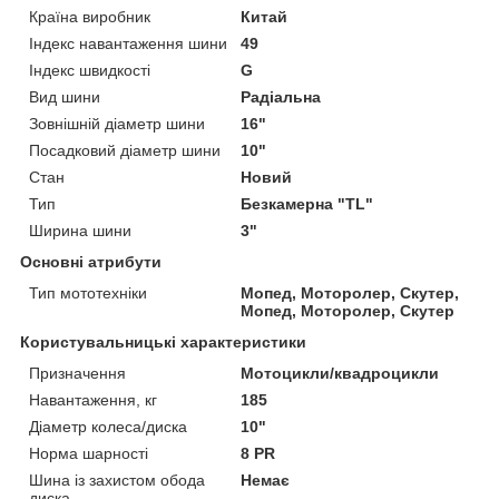
Країна виробник
Китай
Індекс навантаження шини
49
Індекс швидкості
G
Вид шини
Радіальна
Зовнішній діаметр шини
16"
Посадковий діаметр шини
10"
Стан
Новий
Тип
Безкамерна "TL"
Ширина шини
3"
Основні атрибути
Тип мототехніки
Мопед, Моторолер, Скутер,
Мопед, Моторолер, Скутер
Користувальницькі характеристики
Призначення
Мотоцикли/квадроцикли
Навантаження, кг
185
Діаметр колеса/диска
10"
Норма шарності
8 PR
Шина із захистом обода
Немає
диска