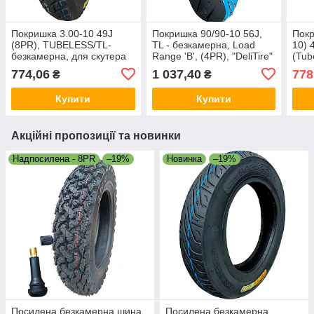
Покришка 3.00-10 49J
Покришка 90/90-10 56J,
Покр
(8PR), TUBELESS/TL-
TL - безкамерна, Load
10) 
безкамерна, для скутера
Range 'B', (4PR), "DeliTire"
(Tub
195к
774,06
1 037,40
778
₴
₴
Купити
Купити
Акційні пропозиції та новинки
Надпосилена - 8PR
–19%
Новинка
–19%
Посилена безкамерна шина
Посилена безкамерна