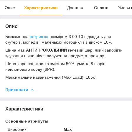
Опис
Характеристики
Доставка
Оплата
Умови 
Опис
Безкамерна
покришка
розміром 3.00-10 підходить для
скутерів, мопедів і маленьких мотоциклів з диском 10».
Шина має
АНТИПРОКОЛЬНИЙ
гелевий шар, який запобігти
здування шини після вилучення предмета проколу.
Шина хорошої якості з вмістом 50% гуми та 8 шарів
нейлонового корду (8PR).
Максимальне навантаження (Max Load): 185кг
Приховати
Характеристики
Основные атрибуты
Виробник
Max