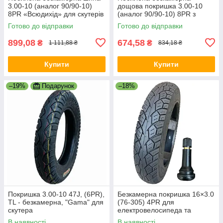
3.00-10 (аналог 90/90-10)
дощова покришка 3.00-10
8PR «Всюдихід» для скутерів
(аналог 90/90-10) 8PR з
(+ вентиль у подарунок)
вентелем в комплекті
Готово до відправки
Готово до відправки
899,08
674,58
₴
₴
1 111,88 ₴
834,18 ₴
Купити
Купити
–19%
Подарунок
–18%
Покришка 3.00-10 47J, (6PR),
Безкамерна покришка 16×3.0
TL - безкамерна, "Gama" для
(76-305) 4PR для
скутера
електровелосипеда та
електроскутера + вентиль
В наявності
В наявності