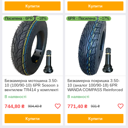
Купити
Купити
Посилена - 6PR
–18%
6PR - Посилена
–17%
Безкамерна мотошина 3.50-
Безкамерна покришка 3.50-
10 (100/90-10) 6PR Sosoon з
10 (аналог 100/90-18) 6PR
вентилем TR414 у комплекті
WANDA COMPASS Reinforced
— гума для скуте
(посилена) з вентелем
В наявності
В наявності
TR414
744,80
771,40
₴
₴
904,40 ₴
931 ₴
Купити
Купити