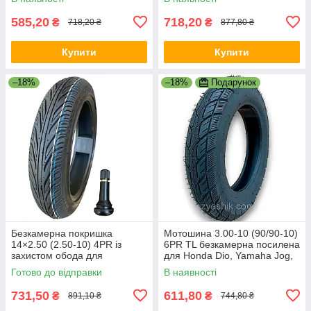
TR414
585,20
718,20
₴
₴
718,20 ₴
877,80 ₴
Купити
Купити
–18%
–18%
Подарунок
Безкамерна покришка
Мотошина 3.00-10 (90/90-10)
14×2.50 (2.50-10) 4PR із
6PR TL безкамерна посилена
захистом обода для
для Honda Dio, Yamaha Jog,
електроскутера
Suzuki Address
Готово до відправки
В наявності
731,50
611,80
₴
₴
891,10 ₴
744,80 ₴