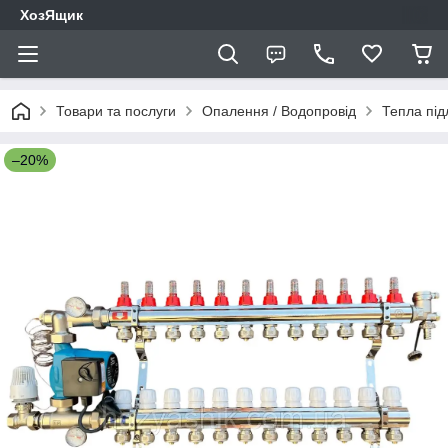
ХозЯщик
Товари та послуги
Опалення / Водопровід
Тепла під
–20%