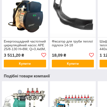
Енергоощадний частотний
Фіксатор для труби теплої
Шаф
циркуляційний насос APE
підлоги 14-18
тепл
25/8-130 Н=8М, Q=3,4кбМ,
440
P=65 Вт
(вбу
3 511,20
18,09
1 1
₴
₴
Купити
Купити
Подібні товари компанії