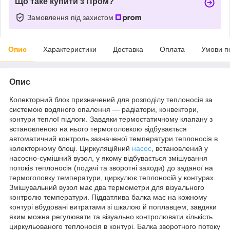
Що таке купити з Пром?
Замовлення під захистом
Опис
Характеристики
Доставка
Оплата
Умови п
Опис
Колекторний блок призначений для розподілу теплоносія за
системою водяного опалення — радіатори, конвектори,
контури теплої підлоги. Завдяки термостатичному клапану з
встановленою на нього термоголовкою відбувається
автоматичний контроль зазначеної температури теплоносія в
колекторному блоці. Циркуляційний
насос
, встановлений у
насосно-сумішний вузол, у якому відбувається змішування
потоків теплоносія (подачі та зворотні заходи) до заданої на
термоголовку температури, циркулює теплоносій у контурах.
Змішувальний вузол має два термометри для візуального
контролю температури. Піддатлива балка має на кожному
контурі вбудовані витратами зі шкалою й поплавцем, завдяки
яким можна регулювати та візуально контролювати кількість
циркульованого теплоносія в контурі. Балка зворотного потоку