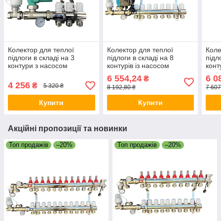
Колектор для теплої
Колектор для теплої
Коле
підлоги в складі на 3
підлоги в складі на 8
підл
контури з насосом
контурів із насосом
конт
латунний
латунний
лату
6 554,24
6 0
₴
"EUROPRODUCT"
"EUROPRODUCT"
"EU
4 256
₴
5 320 ₴
8 192,80 ₴
7 607
Купити
Купити
Акційні пропозиції та новинки
Топ продажів
–20%
Топ продажів
–20%