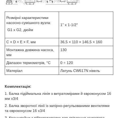
Розмірні характеристики
насосно-сумішного вузла:
1” х 1-1/2″
G1 х G2, дюйм
C × D × E × F, мм
36,5 × 110 × 146,5 × 160
Монтажна довжина насоса,
130
мм
Діапазон термометрів, °C
0 ÷ 120
Матеріал
Латунь CW617N нікель
Комплектація:
1. Балка підіймальна лінія з витратомірами й євроконусом 16
мм х3/4
2. Балка зворотної лінії із запірно-регульованими вентилями
та євроконусом 16 х3/4
3. Кронштейни з вібровставками для кріплення колектора