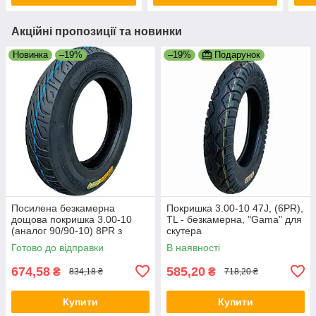
Акційні пропозиції та новинки
Новинка
–19%
–19%
Подарунок
Посилена безкамерна
Покришка 3.00-10 47J, (6PR),
дощова покришка 3.00-10
TL - безкамерна, "Gama" для
(аналог 90/90-10) 8PR з
скутера
вентелем в комплекті
Готово до відправки
В наявності
674,58
585,20
₴
₴
834,18 ₴
718,20 ₴
Купити
Купити