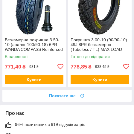
Безкамерна покришка 3.50-
Покришка 3.00-10 (90/90-10)
10 (аналог 100/90-18) 6PR
49J 8PR безкамерна
WANDA COMPASS Reinforced
(Tubeless / TL) MAX LOAD
(посилена) з вентелем
195кг
В наявності
Готово до відправки
TR414
771,40
778,85
₴
₴
931 ₴
938,45 ₴
Купити
Купити
Показати ще
Про нас
96% позитивних з 619 відгуків за рік