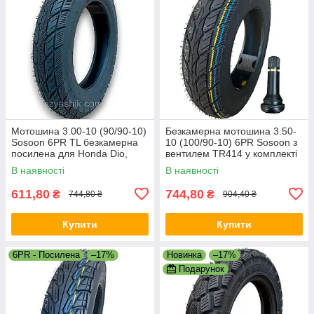
Мотошина 3.00-10 (90/90-10)
Безкамерна мотошина 3.50-
Sosoon 6PR TL безкамерна
10 (100/90-10) 6PR Sosoon з
посилена для Honda Dio,
вентилем TR414 у комплекті
Yamaha Jog, Suzuki Address
— гума для скуте
В наявності
В наявності
611,80
744,80
₴
₴
744,80 ₴
904,40 ₴
Купити
Купити
6PR - Посилена
–17%
Новинка
–17%
Подарунок