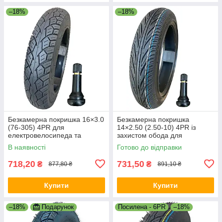
–18%
–18%
Безкамерна покришка 16×3.0
Безкамерна покришка
(76-305) 4PR для
14×2.50 (2.50-10) 4PR із
електровелосипеда та
захистом обода для
електроскутера + вентиль
електроскутера
В наявності
Готово до відправки
TR414
718,20
731,50
₴
₴
877,80 ₴
891,10 ₴
Купити
Купити
–18%
Подарунок
Посилена - 6PR
–18%