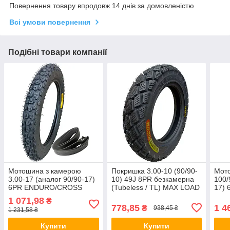
Повернення товару впродовж 14 днів за домовленістю
Всі умови повернення
Подібні товари компанії
Мотошина з камерою
Покришка 3.00-10 (90/90-
Мот
3.00-17 (аналог 90/90-17)
10) 49J 8PR безкамерна
100/
6PR ENDURO/CROSS
(Tubeless / TL) MAX LOAD
17)
195кг
1 071,98
₴
778,85
1 4
₴
938,45 ₴
1 231,58 ₴
Купити
Купити