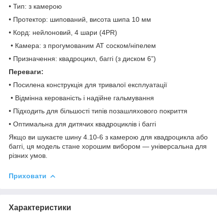
• Тип: з камерою
• Протектор: шипований, висота шипа 10 мм
• Корд: нейлоновий, 4 шари (4PR)
• Камера: з прогумованим АТ соском/ніпелем
• Призначення: квадроцикл, баггі (з диском 6”)
Переваги:
• Посилена конструкція для тривалої експлуатації
• Відмінна керованість і надійне гальмування
• Підходить для більшості типів позашляхового покриття
• Оптимальна для дитячих квадроциклів і баггі
Якщо ви шукаєте шину 4.10-6 з камерою для квадроцикла або
баггі, ця модель стане хорошим вибором — універсальна для
різних умов.
Приховати
Характеристики