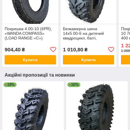
Покришка 4.00-10 (6PR),
Безкамерна шина
Покр
«WANDA COMPASS»
14х5.00-6 на дитячий
10 7
(LOAD RANGE «C»)
квадроцикл, баггі,
400 
покришка на диск 6"
1 2
Wanda TL
904,40
1 010,80
₴
₴
1 388
Купити
Купити
Акційні пропозиції та новинки
–19%
–16%