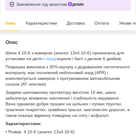
Замовлення під захистом
Опис
Характеристики
Доставка
Оплата
Умови п
Опис
Шина 4.10-6 з камерою (аналог 13x4.10-6) призначена для
установки на дитя
чі квадр
оцикли і баггі з диском 6 дюймів.
Покришка виконана з 35% каучуку з додаванням синтетичного
матеріалу, має посилений нейлоновий корд (4PR) і
комплектується камерою з прогумованим автомобільним
соском (АТ ніпелем).
Завдяки шипованому протектору висотою 10 мм, шина
забезпечує впевнене зчеплення і стабільність керування.
Вона однаково добре працює на щільних і пухких ґрунтах,
трав'яних покриттях, гравійних трасах, кам'янистих дорогах, а
також показує відмінну поведінку на снігу і асфальті.
Характеристики:
• Розмір: 4.10-6 (аналог 13x4.10-6)