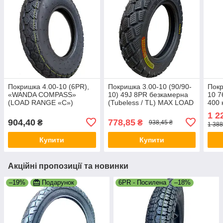
Покришка 4.00-10 (6PR),
Покришка 3.00-10 (90/90-
Покр
«WANDA COMPASS»
10) 49J 8PR безкамерна
10 7
(LOAD RANGE «C»)
(Tubeless / TL) MAX LOAD
400 
195кг
1 2
904,40
778,85
₴
₴
938,45 ₴
1 388
Купити
Купити
Акційні пропозиції та новинки
–19%
Подарунок
6PR - Посилена
–18%