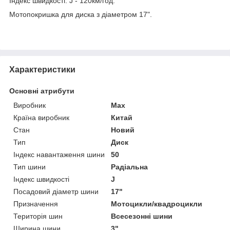
Індекс швидкості: J - 120км/год.
Мотопокришка для диска з діаметром 17".
Характеристики
Основні атрибути
Виробник
Max
Країна виробник
Китай
Стан
Новий
Тип
Диск
Індекс навантаження шини
50
Тип шини
Радіальна
Індекс швидкості
J
Посадовий діаметр шини
17"
Призначення
Мотоцикли/квадроцикли
Територія шин
Всесезонні шини
Ширина шини
3"