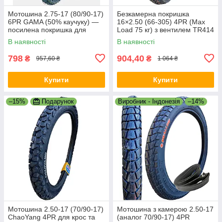
Мотошина 2.75-17 (80/90-17)
Безкамерна покришка
6PR GAMA (50% каучуку) —
16×2.50 (66-305) 4PR (Max
посилена покришка для
Load 75 кг) з вентилем TR414
Alpha, Delta, Viper, мопедів та
В наявності
В наявності
мотоциклів R17
798
904,40
₴
₴
957,60 ₴
1 064 ₴
Купити
Купити
–15%
Подарунок
Виробник - Індонезія
–14%
Мотошина 2.50-17 (70/90-17)
Мотошина з камерою 2.50-17
ChaoYang 4PR для крос та
(аналог 70/90-17) 4PR