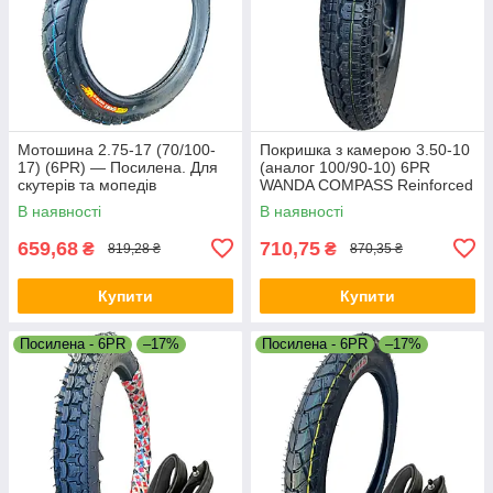
Мотошина 2.75-17 (70/100-
Покришка з камерою 3.50-10
17) (6PR) — Посилена. Для
(аналог 100/90-10) 6PR
скутерів та мопедів
WANDA COMPASS Reinforced
(посилена)
В наявності
В наявності
659,68
710,75
₴
₴
819,28 ₴
870,35 ₴
Купити
Купити
Посилена - 6PR
–17%
Посилена - 6PR
–17%