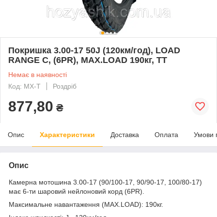
Покришка 3.00-17 50J (120км/год), LOAD
RANGE C, (6PR), MAX.LOAD 190кг, ТТ
Немає в наявності
Код: MX-T
Роздріб
877,80
₴
Опис
Характеристики
Доставка
Оплата
Умови 
Опис
Камерна мотошина 3.00-17 (90/100-17, 90/90-17, 100/80-17)
має 6-ти шаровий нейлоновий корд (6PR).
Максимальне навантаження (MAX.LOAD): 190кг.