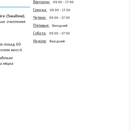
Вівторок
09:00
17:00
Середа
09:00
17:00
ire (Swallow)
,
Четвер
09:00
17:00
ьне зчеплення
Пʼятниця
Вихідний
Субота
09:00
17:00
Неділя
Вихідний
ія понад 60
олем якості.
абільне
а міцна
Кросова мотошина з
камерою 3.50-18 (100/90-
18) 4PR SWALLOW X-
CROSS
В наявності
2 128 ₴
2 234,40 ₴
КУПИТИ