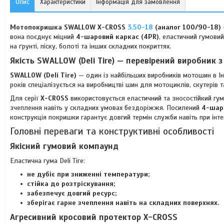
Опис
Характеристики
Інформація для замовлення
Мотопокришка SWALLOW X-CROSS
3.50-18
(аналог 100/90-18)
вона поєднує міцний
4-шаровий каркас (4PR)
, еластичний гумови
на ґрунті, піску, болоті та інших складних покриттях.
Якість SWALLOW (Deli Tire) — перевірений виробник з
SWALLOW (Deli Tire)
— один із найбільших виробників мотошин в Інд
років спеціалізується на виробництві шин для мотоциклів, скутерів 
Для серії
X-CROSS
використовується еластичний та зносостійкий гум
зчеплення навіть у складних умовах бездоріжжя. Посилений
4-шар
конструкція покришки гарантує довгий термін служби навіть при інте
Головні переваги та конструктивні особливості
Якісний гумовий компаунд
Еластична гума Deli Tire:
не дубіє при зниженні температури;
стійка до розтріскування;
забезпечує довгий ресурс;
зберігає гарне зчеплення навіть на складних поверхнях.
Агресивний кросовий протектор X-CROSS