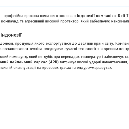
— професійна кросова шина виготовлена в
Індонезії компанією Deli T
й компаунд та агресивний високий протектор, який забезпечує максимал
 Індонезії
онезії, продукція якого експортується до десятків країн світу. Компан
та позашляхової техніки, поєднуючи сучасні технології з жорстким контр
овий компаунд, який не дубіє при перепадах температур і забезпечує ст
овий нейлоновий каркас (4PR)
витримує високі ударні навантаження, 
нсивній експлуатації на кросових трасах та ендуро-маршрутах.