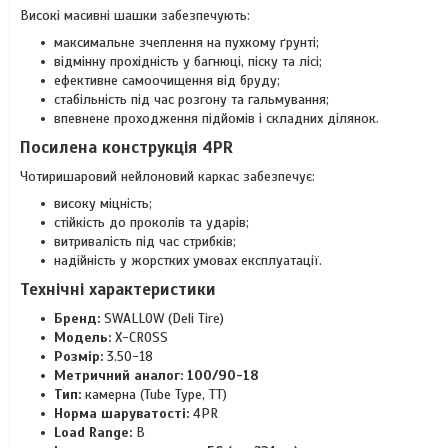
Високі масивні шашки забезпечують:
максимальне зчеплення на пухкому ґрунті;
відмінну прохідність у багнюці, піску та лісі;
ефективне самоочищення від бруду;
стабільність під час розгону та гальмування;
впевнене проходження підйомів і складних ділянок.
Посилена конструкція 4PR
Чотиришаровий нейлоновий каркас забезпечує:
високу міцність;
стійкість до проколів та ударів;
витривалість під час стрибків;
надійність у жорстких умовах експлуатації.
Технічні характеристики
Бренд:
SWALLOW (Deli Tire)
Модель:
X-CROSS
Розмір:
3.50-18
Метричний аналог:
100/90-18
Тип:
камерна (Tube Type, TT)
Норма шаруватості:
4PR
Load Range:
B