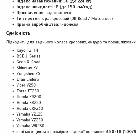
Індекс навантаження:
56 (до 224 кг)
Індекс швидкості:
P (до 150 км/год)
Призначення:
заднє колесо
Тип протектора:
кросовий (Off Road / Motocross)
Країна виробництва:
Індонезія
Сумісність
Підходить для заднього колеса кросових, ендуро та позашляхових
Kayo T2, T4
BSE J-Series
Geon X-Road
Shineray XY
Zongshen ZS
Lifan Enduro
Viper V250
Forte FT250
Honda XR200
Honda XR250
Honda CRF230
Yamaha YZ125
Yamaha YZ250
Yamaha WR250
інші мотоцикли з розміром задньої покришки
3.50-18 (100/9