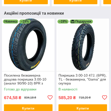
Купити
Купити
Акційні пропозиції та новинки
Новинка
–19%
–19%
Подарунок
Посилена безкамерна
Покришка 3.00-10 47J, (6PR),
дощова покришка 3.00-10
TL - безкамерна, "Gama" для
(аналог 90/90-10) 8PR з
скутера
вентелем в комплекті
Готово до відправки
В наявності
674,58
585,20
₴
₴
834,18 ₴
718,20 ₴
Купити
Купити