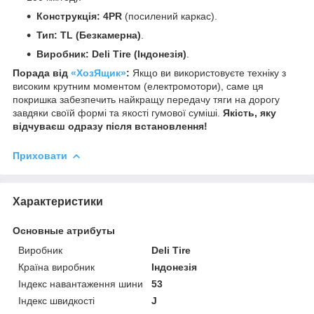
Конструкція:
4PR
(посилений каркас).
Тип:
TL (Безкамерна)
.
Виробник:
Deli Tire (Індонезія)
.
Порада від
«ХозЯщик»
:
Якщо ви використовуєте техніку з
високим крутним моментом (електромотори), саме ця
покришка забезпечить найкращу передачу тяги на дорогу
завдяки своїй формі та якості гумової суміші.
Якість, яку
відчуваєш одразу після встановлення!
Приховати
Характеристики
Основные атрибуты
Виробник
Deli Tire
Країна виробник
Індонезія
Індекс навантаження шини
53
Індекс швидкості
J