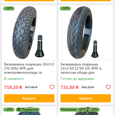
–18%
–18%
Безкамерна покришка 16×3.0
Безкамерна покришка
(76-305) 4PR для
14×2.50 (2.50-10) 4PR із
електровелосипеда та
захистом обода для
електроскутера + вентиль
електроскутера
В наявності
Готово до відправки
TR414
718,20
731,50
₴
₴
877,80 ₴
891,10 ₴
Купити
Купити
–18%
Подарунок
Посилена - 6PR
–18%