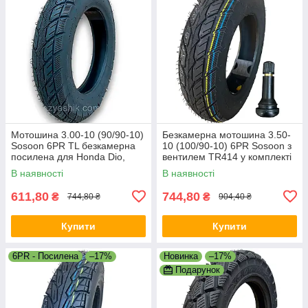
Мотошина 3.00-10 (90/90-10)
Безкамерна мотошина 3.50-
Sosoon 6PR TL безкамерна
10 (100/90-10) 6PR Sosoon з
посилена для Honda Dio,
вентилем TR414 у комплекті
Yamaha Jog, Suzuki Address
— гума для скуте
В наявності
В наявності
611,80
744,80
₴
₴
744,80 ₴
904,40 ₴
Купити
Купити
6PR - Посилена
–17%
Новинка
–17%
Подарунок