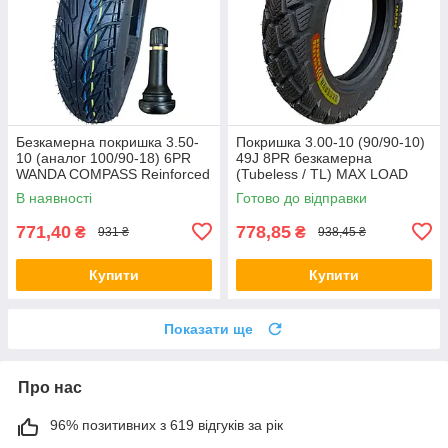
Безкамерна покришка 3.50-
Покришка 3.00-10 (90/90-10)
10 (аналог 100/90-18) 6PR
49J 8PR безкамерна
WANDA COMPASS Reinforced
(Tubeless / TL) MAX LOAD
(посилена) з вентелем
195кг
В наявності
Готово до відправки
TR414
771,40
778,85
₴
₴
931 ₴
938,45 ₴
Купити
Купити
Показати ще
Про нас
96% позитивних з 619 відгуків за рік