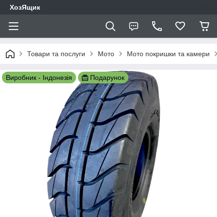
ХозЯщик
Товари та послуги
Мото
Мото покришки та камери
Виробник - Індонезія
Подарунок