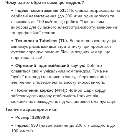
Чому варто обрати саме цю модель?
Індекс навантаження 53J:
Покришка розрахована на
серйозні навантаження (до 206 кг на одне колесо) та
швидкість до 100 км/год. Це робить її ідеальним
вибором для сучасного електротранспорту, міні-байків
та професійної техніки.
Технологія Tubeless (TL):
Безкамерна конструкція
мінімізує ризик швидкої втрати тиску при проколах і
суттєво спрощує ремонт. Більше жодних камер, що
перетираються!
Фірмовий індонезійський каучук:
Deli Tire
славиться своїм унікальним компаундом. Гума не
"дубіє" в холод і не пливе в спеку, зберігаючи чітке
зчеплення з поверхнею та високу зносостійкість.
Посилений каркас (4PR):
Чотири шари корду
забезпечують чудову стабільність і захист від
механічних пошкоджень під час активної експлуатації.
Технічні характеристики:
Розмір:
130/90-6
.
Індекс:
53J
(навантаження до 206 кг / швидкість до
100 км/год).