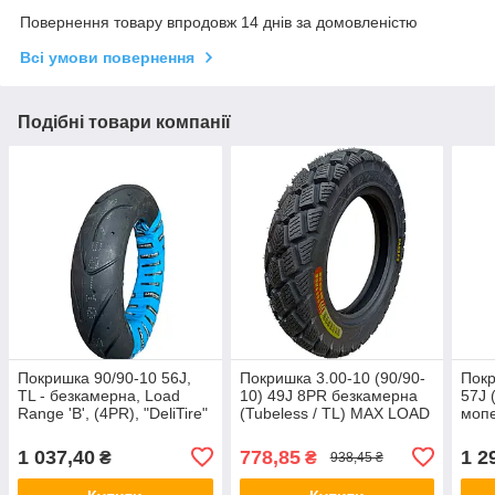
Повернення товару впродовж 14 днів за домовленістю
Всі умови повернення
Подібні товари компанії
Покришка 90/90-10 56J,
Покришка 3.00-10 (90/90-
Покр
TL - безкамерна, Load
10) 49J 8PR безкамерна
57J 
Range 'B', (4PR), "DeliTire"
(Tubeless / TL) MAX LOAD
мопе
195кг
(TU
1 037,40
778,85
1 2
₴
₴
938,45 ₴