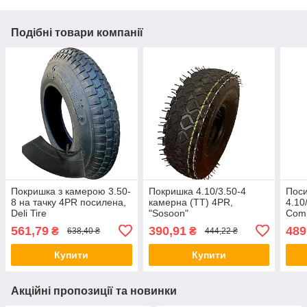
Подібні товари компанії
Покришка з камерою 3.50-
Покришка 4.10/3.50-4
Пос
8 на тачку 4PR посилена,
камерна (TT) 4PR,
4.10
Deli Tire
"Sosoon"
Comp
комп
561,79
390,91
489
₴
₴
638,40 ₴
444,22 ₴
Купити
Купити
Акційні пропозиції та новинки