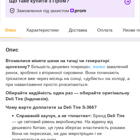
Що таке купити з Пром?
Замовлення під захистом
Опис
Характеристики
Доставка
Оплата
Умови п
Опис
Втомилися міняти шини на тачці чи генераторі
щосезону?
Більшість дешевих покришо
к, якими
завалений
ринок, зроблені з вторинної сировини. Вони починають
тріскатися вже через місяць на сонці, «дубіють» на холоді, а
при навантаженні просто розсипаються.
Обирайте надійність один раз — обирайте оригінальну
Deli Tire (Індонезія).
Чому варто доплатити за Deli Tire S-366?
Справжній каучук, а не «пластик»:
Бренд
Deli Tire
— це світовий рівень виробництва. На відміну від
дешевого Китаю, ця гума зберігає еластичність роками.
Вона не пересихає, не дає мікротріщин і не
розсипається на очах.