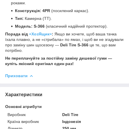
роками.
Конструкція:
4PR
(посилений каркас).
Тип:
Камерна (TT).
Модель:
S-366
(класичний надійний протектор).
Порада від
«ХозЯщик»
:
Якщо ви хочете, щоб ваша тачка
їхала плавно, а не «стрибала» по ямах, і щоб ви не згадували
про заміну шин щосезону —
Deli Tire S-366
це те, що вам
потрібно.
Не переплачуйте за постійну заміну дешевої гуми —
купіть якісний оригінал один раз!
Приховати
Характеристики
Основні атрибути
Виробник
Deli Tire
Країна виробник
Індонезія
Діаметр
250 мм