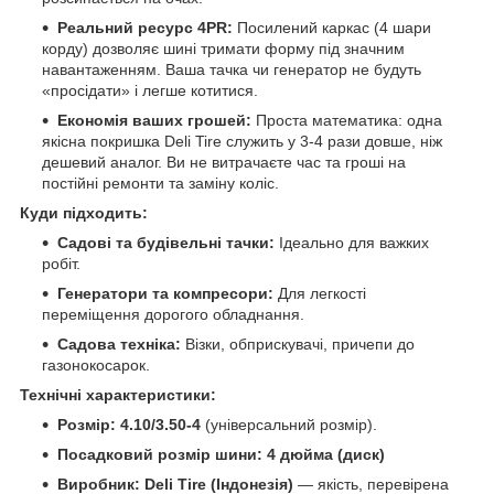
Реальний ресурс 4PR:
Посилений каркас (4 шари
корду) дозволяє шині тримати форму під значним
навантаженням. Ваша тачка чи генератор не будуть
«просідати» і легше котитися.
Економія ваших грошей:
Проста математика: одна
якісна покришка Deli Tire служить у 3-4 рази довше, ніж
дешевий аналог. Ви не витрачаєте час та гроші на
постійні ремонти та заміну коліс.
Куди підходить:
Садові та будівельні тачки:
Ідеально для важких
робіт.
Генератори та компресори:
Для легкості
переміщення дорогого обладнання.
Садова техніка:
Візки, обприскувачі, причепи до
газонокосарок.
Технічні характеристики:
Розмір:
4.10/3.50-4
(універсальний розмір).
Посадковий розмір шини: 4 дюйма (диск)
Виробник:
Deli Tire (Індонезія)
— якість, перевірена