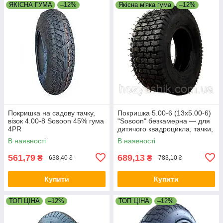
ЯКІСНА ГУМА
–12%
Якісна м'яка гума
–12%
Покришка на садову тачку,
Покришка 5.00-6 (13x5.00-6)
візок 4.00-8 Sosoon 45% гума
"Sosoon" безкамерна — для
4PR
дитячого квадроцикла, тачки,
візка
В наявності
В наявності
561,79
689,13
₴
₴
638,40 ₴
783,10 ₴
Купити
Купити
ТОП ЦІНА
–12%
ТОП ЦІНА
–12%