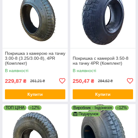
Покришка з камерою на тачку
3.00-8 (3.25/3.00-8), 4PR
Покришка с камерой 3.50-8
(Комплект)
на тачку 4PR (Комплект)
В наявності
В наявності
229,87
250,47
₴
₴
261,21 ₴
284,62 ₴
Купити
Купити
ТОП ЦІНА
–12%
Виробник - Індонезія
–12%
Подарунок