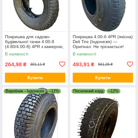
Покришка для садово-
Покришка 4.00-6 4PR (якісна)
будівельної тачки 4.00-8
Deli Tire (Індонезія) —
(4.80/4.00-8) 4PR з камерою,
Оригінал. Не тріскається!
під диск 8"
В наявності
В наявності
264,98
493,91
₴
₴
301,11 ₴
561,26 ₴
Купити
Купити
Виробник - Індонезія
–12%
Посилений корд
–12%