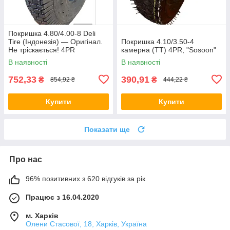
Покришка 4.80/4.00-8 Deli
Tire (Індонезія) — Оригінал.
Покришка 4.10/3.50-4
Не тріскається! 4PR
камерна (TT) 4PR, "Sosoon"
(Посилена) 300кг
В наявності
В наявності
752,33
390,91
₴
₴
854,92 ₴
444,22 ₴
Купити
Купити
Показати ще
Про нас
96% позитивних з 620 відгуків за рік
Працює з 16.04.2020
м. Харків
Олени Стасової, 18, Харків, Україна