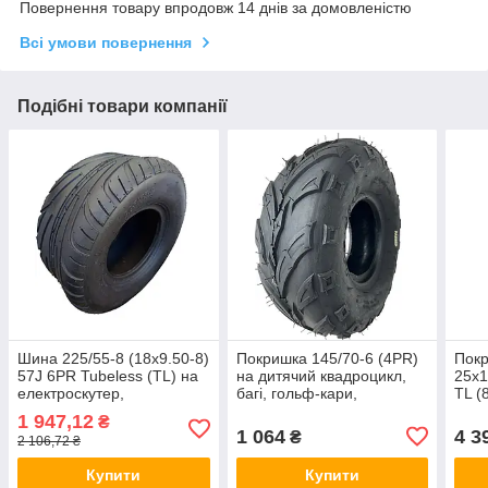
Повернення товару впродовж 14 днів за домовленістю
Всі умови повернення
Подібні товари компанії
Шина 225/55-8 (18x9.50-8)
Покришка 145/70-6 (4PR)
Покр
57J 6PR Tubeless (TL) на
на дитячий квадроцикл,
25х1
електроскутер,
багі, гольф-кари,
ТL (
квадроцикл, багі
безкамерна
ARI
1 947,12
₴
(TYBELESS/TL),
1 064
4 3
₴
2 106,72 ₴
Купити
Купити