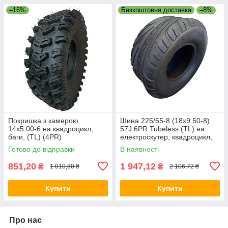
–16%
Безкоштовна доставка
–8%
Покришка з камерою
Шина 225/55-8 (18x9.50-8)
14х5.00-6 на квадроцикл,
57J 6PR Tubeless (TL) на
баги, (TL) (4PR)
електроскутер, квадроцикл,
багі
Готово до відправки
В наявності
851,20
1 947,12
₴
₴
1 010,80 ₴
2 106,72 ₴
Купити
Купити
Про нас