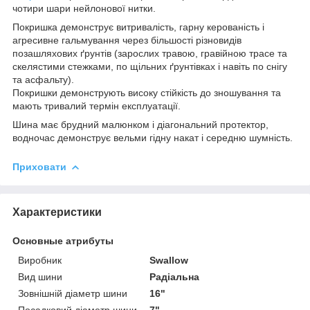
чотири шари нейлонової нитки.
Покришка демонструє витривалість, гарну керованість і
агресивне гальмування через більшості різновидів
позашляхових ґрунтів (зарослих травою, гравійною трасе та
скелястими стежками, по щільних ґрунтівках і навіть по снігу
та асфальту).
Покришки демонструють високу стійкість до зношування та
мають тривалий термін експлуатації.
Шина має брудний малюнком і діагональний протектор,
водночас демонструє вельми гідну накат і середню шумність.
Приховати
Характеристики
Основные атрибуты
Виробник
Swallow
Вид шини
Радіальна
Зовнішній діаметр шини
16"
Посадковий діаметр шини
7"