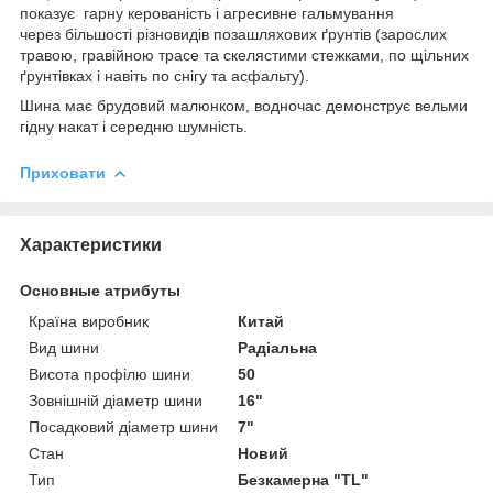
показує гарну керованість і агресивне гальмування
через більшості різновидів позашляхових ґрунтів (зарослих
травою, гравійною трасе та скелястими стежками, по щільних
ґрунтівках і навіть по снігу та асфальту).
Шина має брудовий малюнком, водночас демонструє вельми
гідну накат і середню шумність.
Приховати
Характеристики
Основные атрибуты
Країна виробник
Китай
Вид шини
Радіальна
Висота профілю шини
50
Зовнішній діаметр шини
16"
Посадковий діаметр шини
7"
Стан
Новий
Тип
Безкамерна "TL"