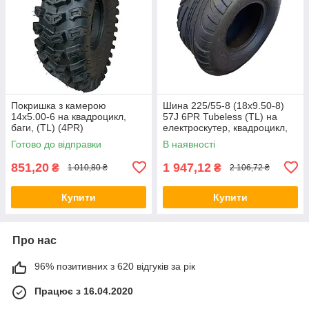
Покришка з камерою
Шина 225/55-8 (18x9.50-8)
14х5.00-6 на квадроцикл,
57J 6PR Tubeless (TL) на
баги, (TL) (4PR)
електроскутер, квадроцикл,
багі
Готово до відправки
В наявності
851,20
1 947,12
₴
₴
1 010,80 ₴
2 106,72 ₴
Купити
Купити
Про нас
96% позитивних з 620 відгуків за рік
Працює з 16.04.2020