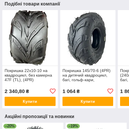
Подібні товари компанії
Покришка 22х10-10 на
Покришка 145/70-6 (4PR)
Покр
квадроцикл, без камерна
на дитячий квадроцикл,
(240
47F (TL), (4PR)
багі, гольф-кари,
багі
безкамерна
(TL)
(TYBELESS/TL),
2 340,80
1 064
1 8
₴
₴
Купити
Купити
Акційні пропозиції та новинки
–20%
–19%