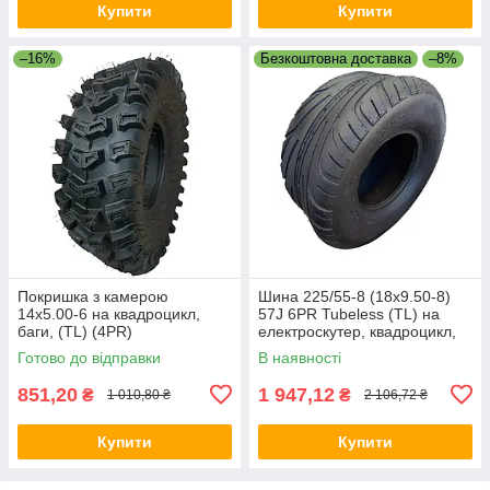
Купити
Купити
–16%
Безкоштовна доставка
–8%
Покришка з камерою
Шина 225/55-8 (18x9.50-8)
14х5.00-6 на квадроцикл,
57J 6PR Tubeless (TL) на
баги, (TL) (4PR)
електроскутер, квадроцикл,
багі
Готово до відправки
В наявності
851,20
1 947,12
₴
₴
1 010,80 ₴
2 106,72 ₴
Купити
Купити