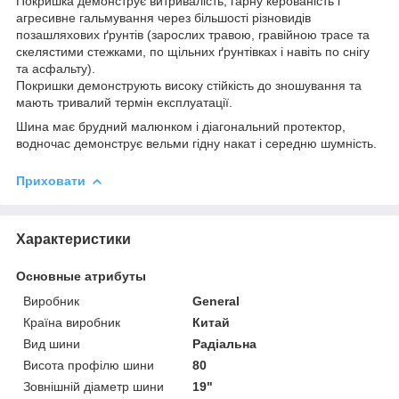
Покришка демонструє витривалість, гарну керованість і
агресивне гальмування через більшості різновидів
позашляхових ґрунтів (зарослих травою, гравійною трасе та
скелястими стежками, по щільних ґрунтівках і навіть по снігу
та асфальту).
Покришки демонструють високу стійкість до зношування та
мають тривалий термін експлуатації.
Шина має брудний малюнком і діагональний протектор,
водночас демонструє вельми гідну накат і середню шумність.
Приховати
Характеристики
Основные атрибуты
Виробник
General
Країна виробник
Китай
Вид шини
Радіальна
Висота профілю шини
80
Зовнішній діаметр шини
19"