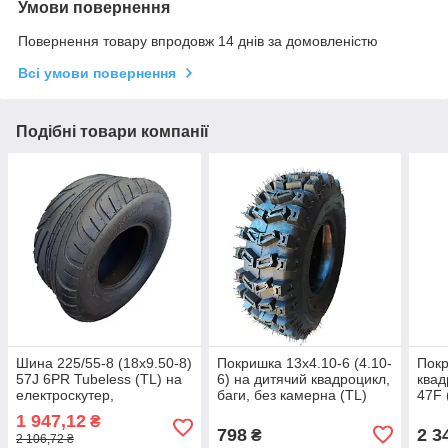
Умови повернення
Повернення товару впродовж 14 днів за домовленістю
Всі умови повернення
Подібні товари компанії
Шина 225/55-8 (18x9.50-8)
Покришка 13х4.10-6 (4.10-
Покр
57J 6PR Tubeless (TL) на
6) на дитячий квадроцикл,
квад
електроскутер,
баги, без камерна (TL)
47F 
квадроцикл, багі
(2PR)
1 947,12
₴
798
2 3
₴
2 106,72 ₴