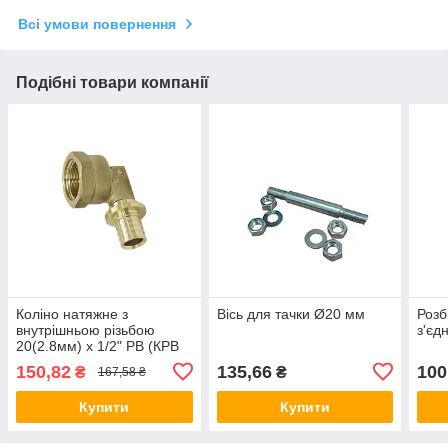
Всі умови повернення
Подібні товари компанії
Коліно натяжне з
Вісь для тачки Ø20 мм
Розб
внутрішньою різьбою
з'єд
20(2.8мм) x 1/2" РВ (КРВ
20х1/2), Чехія
150,82
135,66
100
₴
₴
167,58 ₴
Купити
Купити