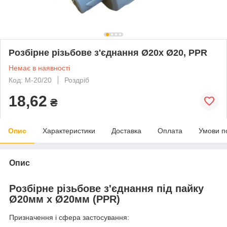
Розбірне різьбове з'єднання Ø20х Ø20, PPR
Немає в наявності
Код: М-20/20
Роздріб
18,62
₴
Опис
Характеристики
Доставка
Оплата
Умови п
Опис
Розбірне різьбове з'єднання під пайку
Ø20мм х Ø20мм (PPR)
Призначення і сфера застосування: