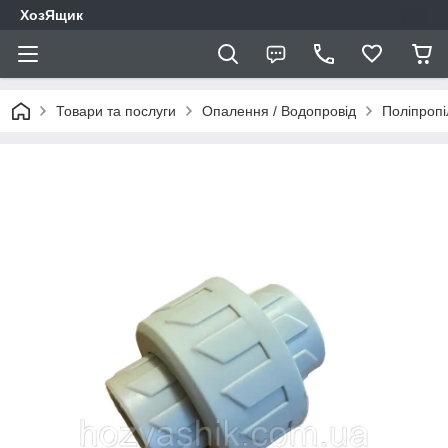
ХозЯщик
Товари та послуги
Опалення / Водопровід
Поліпропі