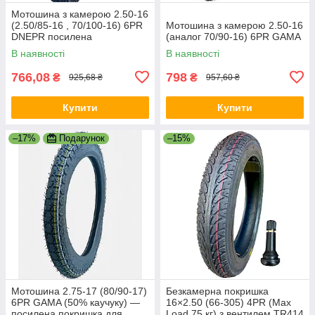
Мотошина з камерою 2.50-16
(2.50/85-16 , 70/100-16) 6PR
Мотошина з камерою 2.50-16
DNEPR посилена
(аналог 70/90-16) 6PR GAMA
В наявності
В наявності
766,08
798
₴
₴
925,68 ₴
957,60 ₴
Купити
Купити
–17%
Подарунок
–15%
Мотошина 2.75-17 (80/90-17)
Безкамерна покришка
6PR GAMA (50% каучуку) —
16×2.50 (66-305) 4PR (Max
посилена покришка для
Load 75 кг) з вентилем TR414