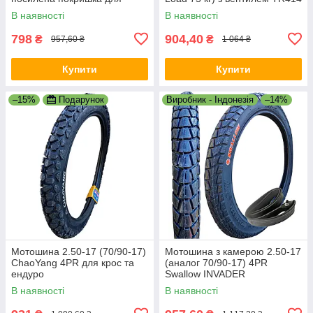
Alpha, Delta, Viper, мопедів та
В наявності
В наявності
мотоциклів R17
798
904,40
₴
₴
957,60 ₴
1 064 ₴
Купити
Купити
–15%
Подарунок
Виробник - Індонезія
–14%
Мотошина 2.50-17 (70/90-17)
Мотошина з камерою 2.50-17
ChaoYang 4PR для крос та
(аналог 70/90-17) 4PR
ендуро
Swallow INVADER
В наявності
В наявності