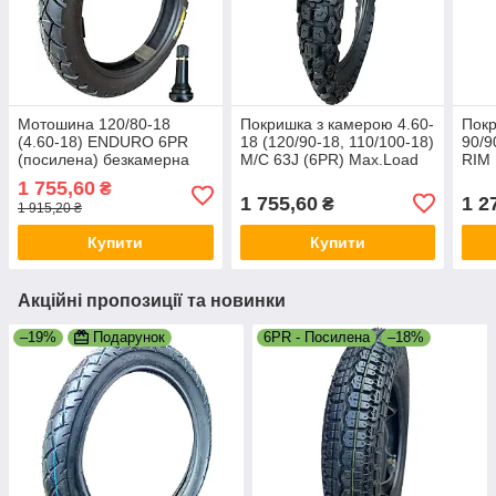
Мотошина 120/80-18
Покришка з камерою 4.60-
Покр
(4.60-18) ENDURO 6PR
18 (120/90-18, 110/100-18)
90/9
(посилена) безкамерна
M/C 63J (6PR) Max.Load
RIM 
(TL)
272 кг "General"
1 755,60
₴
ШИПОВКА
1 755,60
1 2
₴
1 915,20 ₴
Купити
Купити
Акційні пропозиції та новинки
–19%
Подарунок
6PR - Посилена
–18%