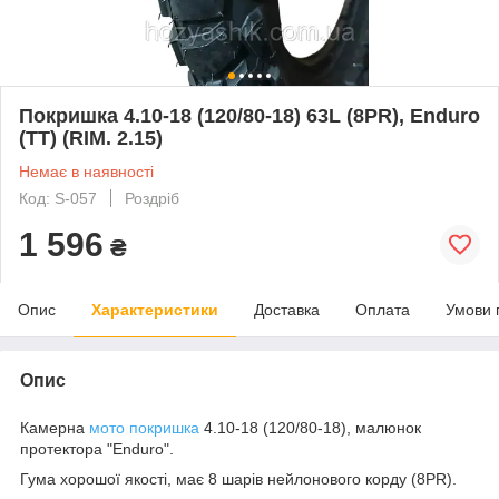
Покришка 4.10-18 (120/80-18) 63L (8PR), Enduro
(ТТ) (RIM. 2.15)
Немає в наявності
Код: S-057
Роздріб
1 596
₴
Опис
Характеристики
Доставка
Оплата
Умови 
Опис
Камерна
мото
покришка
4.10-18 (120/80-18), малюнок
протектора "Enduro".
Гума хорошої якості, має 8 шарів нейлонового корду (8PR).