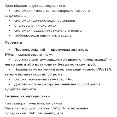
Кран підходить для застосування в:
• системах питного та господарсько-питового
водопостачання;
• системах гарячого водопостачання;
• опалювальних системах;
• системах подавання стисненого повітря;
• трубопроводів рідких вуглеводнів.
Переваги
•
Повнопрохідний
—
пропускна здатність
94%
мінімальні втрати тиску.
• Зручність монтажу
завдяки з'єднанню "американка" —
легко зняти або встановити без демонтажу труб.
• Надійність —
латунний нікельований корпус CW617N,
термін експлуатації до 30 років
.
• Висока герметичність — клас «А».
• Довговічність — ресурс не менш ніж 25 000 циклів
відкриття/закриття.
Технічні характеристики
Тип затвора: кульовий, латунний
Матеріал корпусу: латунь CW617N, нікельована
Приєднання: 3/4” (гайка–штуцер)