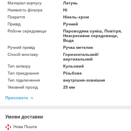
Матеріал корпусу
Латунь
Наявність фільтра
Ні
Покриття
Нікель-хром
Привід
Ручний
Робоче середовище
Пароводяна суміш, Повітря,
Неагресивне середовище,
Вода
Ручний привід
Ручка метелик
Спосіб монтажу
Горизонтальний/
вертикальний
Тип затвору
Кульовий
Тип приєднання
Різьбове
Тип підключення
внутрішня-зовнішня
Умовний прохід
25 мм
Приховати
Умови доставки
Нова Пошта