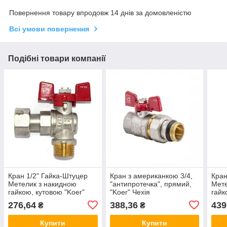
Повернення товару впродовж 14 днів за домовленістю
Всі умови повернення
Подібні товари компанії
Кран 1/2" Гайка-Штуцер
Кран з американкою 3/4,
Кран
Метелик з накидною
"антипротечка", прямий,
Мете
гайкою, кутовою "Koer"
"Koer" Чехія
гайк
Чехія
Чехі
276,64
388,36
439
₴
₴
Купити
Купити