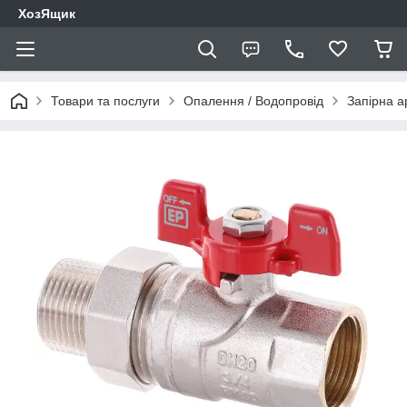
ХозЯщик
Товари та послуги
Опалення / Водопровід
Запірна 