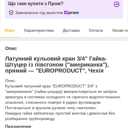
Що таке купити з Пром?
Замовлення під захистом
Опис
Характеристики
Доставка
Оплата
Умови п
Опис
Латунний кульовий кран 3/4" Гайка-
Штуцер із півсгоном ("американка"),
прямий — "EUROPRODUCT", Чехія
Опис:
Кульовий латунний кран "EUROPRODUCT" 3/4" з
"американкою" (гайка-штуцер) використовується як запірна
арматура в системах холодного та гарячого водопостачання,
опалення, стисненого повітря й рідких вуглеводнів.
Постачається зі зручною ручкою типу «метелик».
Накидна гайка забезпечує простий монтаж і демонтаж без
розбирання трубопроводу.
Призначення