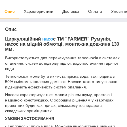
Опис
Характеристики
Доставка
Оплата
Умови п
Опис
Циркуляційний
насо
с ТМ "FARMER" Румунія,
насос на мідній обмотці, монтажна довжина 130
мм.
Використовуються для перекачування теплоносія в системах
опалення, системах підігріву підлог, водопостачання гарячої
води.
Теплоносієм може бути як чиста прісна вода, так і рідина з
50% вмістом гліколевих домішок. Насоси такого типу значно
підвищують ефективність систем опалення.
Насоси характеризуються малим рівнем шуму, простою і
надійною конструкцією. Є хорошим рішенням у квартирах,
приватних будинках, дачах, сільському господарстві,
складських приміщеннях.
УМОВИ ЗАСТОСУВАННЯ
- Теплоносій: прісна вода. Можливе використання рідини з