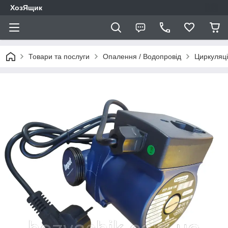
ХозЯщик
Товари та послуги
Опалення / Водопровід
Циркуляці