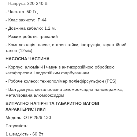
- Напруга: 220-240 В
- Частота: 50 Гц
- Клас захисту: IP 44
- Довжина кабелю: 1,2 м.
- Режим роботи: тривалий
- Комплектація: насос, сталеві гайки, інструкція, гарантійний
талон (12міс)
НАСОСНА ЧАСТИНА
- Корпус: алюміній і чавун з антикорозійною обробкою
катафорезом і водостійким фарбуванням
- Робоче колесо: технополімер поліефірсульфон (PES)
- Вал двигуна: металізована алюмооксидна нанокераміка,
металізована алюмооксидом
ВИТРАТНО-НАПІРНІ ТА ГАБАРИТНО-ВАГОВІ
ХАРАКТЕРИСТИКИ
Модель: ОТР 25/6-130
Потужність:
1 швидкість - 60 Вт