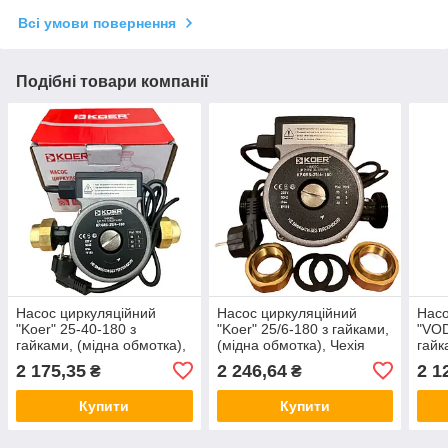
Всі умови повернення
Подібні товари компанії
Насос циркуляційний
Насос циркуляційний
Насо
"Koer" 25-40-180 з
"Koer" 25/6-180 з гайками,
"VOD
гайками, (мідна обмотка),
(мідна обмотка), Чехія
гайк
Чехія
Слов
2 175,35
2 246,64
2 1
₴
₴
Купити
Купити