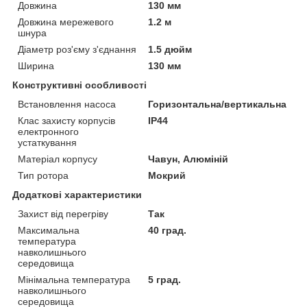
Довжина
130 мм
Довжина мережевого
1.2 м
шнура
Діаметр роз'єму з'єднання
1.5 дюйм
Ширина
130 мм
Конструктивні особливості
Встановлення насоса
Горизонтальна/вертикальна
Клас захисту корпусів
IP44
електронного
устаткування
Матеріал корпусу
Чавун, Алюміній
Тип ротора
Мокрий
Додаткові характеристики
Захист від перегріву
Так
Максимальна
40 град.
температура
навколишнього
середовища
Мінімальна температура
5 град.
навколишнього
середовища