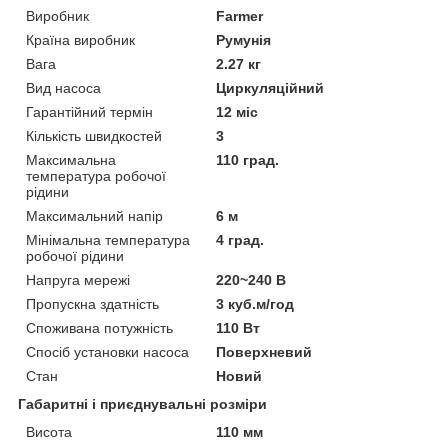
Виробник
Farmer
Країна виробник
Румунія
Вага
2.27 кг
Вид насоса
Циркуляційний
Гарантійний термін
12 міс
Кількість швидкостей
3
Максимальна
110 град.
температура робочої
рідини
Максимальний напір
6 м
Мінімальна температура
4 град.
робочої рідини
Напруга мережі
220~240 В
Пропускна здатність
3 куб.м/год
Споживана потужність
110 Вт
Спосіб установки насоса
Поверхневий
Стан
Новий
Габаритні і приєднувальні розміри
Висота
110 мм