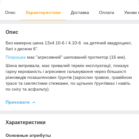
Опис
Характеристики
Доставка
Оплата
Умови 
Опис
Без камерна шина 13х4.10-6 / 4.10-6 на дитячий квадроцикл,
багі з диском 6".
Покришка
має "агресивний" шипований протектор (16 мм).
Шина витривала, має тривалий термін експлуатації, показує
гарну керованість і агресивне гальмування через більшості
різновидів позашляхових ґрунтів (зарослих травою, гравійною
трасе та скелястими стежками, по щільних ґрунтівках і навіть
по снігу та асфальту).
Приховати
Характеристики
Основные атрибуты