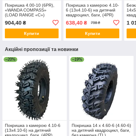
Покришка 4.00-10 (6PR),
Покришка з камерою 4.10-
Без
«WANDA COMPASS»
6 (13х4.10-6) на дитячий
14х5
(LOAD RANGE «C»)
квадроцикл, баги, (4PR)
квад
покр
904,40
638,40
1 0
₴
₴
798 ₴
Wan
Купити
Купити
Акційні пропозиції та новинки
–20%
–19%
Покришка з камерою 4.10-6
Покришка 14 х 4.60-6 (4.60-6)
(13х4.10-6) на дитячий
на дитячий квадроцикл, баги,
квадроцикл, баги, (4PR)
без камерна (TL)