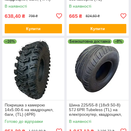
В наявності
В наявності
638,40
665
₴
₴
798 ₴
824,60 ₴
Купити
Купити
–16%
Безкоштовна доставка
–8%
Покришка з камерою
Шина 225/55-8 (18x9.50-8)
14х5.00-6 на квадроцикл,
57J 6PR Tubeless (TL) на
баги, (TL) (4PR)
електроскутер, квадроцикл,
багі
Готово до відправки
В наявності