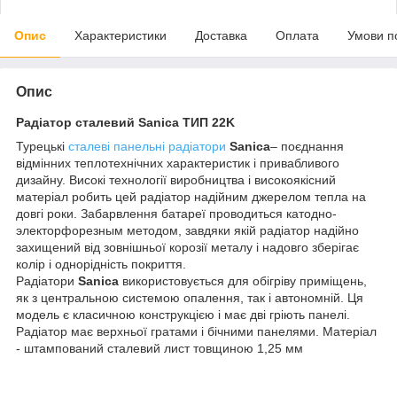
Опис
Характеристики
Доставка
Оплата
Умови п
Опис
Радіатор сталевий Sanica ТИП 22K
Турецькі
сталеві панельні радіатори
Sanica
– поєднання
відмінних теплотехнічних характеристик і привабливого
дизайну. Високі технології виробництва і високоякісний
матеріал робить цей радіатор надійним джерелом тепла на
довгі роки. Забарвлення батареї проводиться катодно-
электорфорезным методом, завдяки якій радіатор надійно
захищений від зовнішньої корозії металу і надовго зберігає
колір і однорідність покриття.
Радіатори
Sanica
використовується для обігріву приміщень,
як з центральною системою опалення, так і автономній. Ця
модель є класичною конструкцією і має дві гріють панелі.
Радіатор має верхньої гратами і бічними панелями. Матеріал
- штампований сталевий лист товщиною 1,25 мм