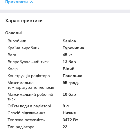
Приховати
Характеристики
Основні
Виробник
Sanica
Країна виробник
Туреччина
Вага
45 кг
Випробувальний тиск
13 бар
Колір
Білий
Конструкція радіатора
Панельна
Максимальна
95 град.
температура теплоносія
Максимальний робочий
10 бар
тиск
Об'єм води в радіаторі
9 л
Спосіб підключення
Нижня
Теплова потужність
3472 Вт
Тип радіатора
22