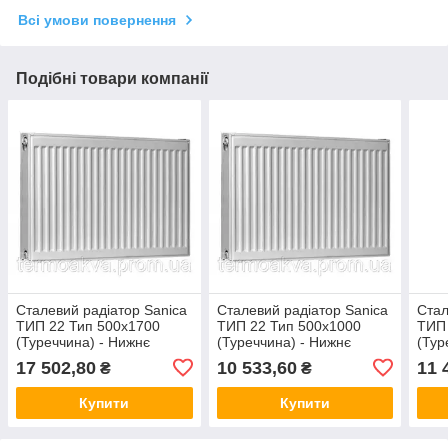
Всі умови повернення
Подібні товари компанії
Сталевий радіатор Sanica
Сталевий радіатор Sanica
Стал
ТИП 22 Тип 500x1700
ТИП 22 Тип 500x1000
ТИП 
(Туреччина) - Нижнє
(Туреччина) - Нижнє
(Тур
підключення
підключення
підк
17 502,80
10 533,60
11 
₴
₴
Купити
Купити