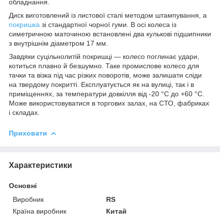
обладнання.
Диск виготовлений із листової сталі методом штампування, а
покришка
зі стандартної чорної гуми. В осі колеса із
симетричною маточиною встановлені два кулькові підшипники
з внутрішнім діаметром 17 мм.
Завдяки суцільнолитій покришці — колесо поглинає удари,
котиться плавно й безшумно. Таке промислове колесо для
тачки та візка під час різких поворотів, може залишати сліди
на твердому покритті. Експлуатується як на вулиці, так і в
приміщеннях, за температури довкілля від -20 °C до +60 °C.
Може використовуватися в торгових залах, на СТО, фабриках
і складах.
Приховати
Характеристики
Основні
Виробник
RS
Країна виробник
Китай