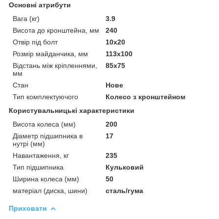
Основні атрибути
Вага (кг)
3.9
Висота до кронштейна, мм
240
Отвір під болт
10х20
Розмір майданчика, мм
113х100
Відстань між кріпленнями,
85х75
мм
Стан
Нове
Тип комплектуючого
Колесо з кронштейном
Користувальницькі характеристики
Висота колеса (мм)
200
Діаметр підшипника в
17
нутрі (мм)
Навантаження, кг
235
Тип підшипника
Кульковий
Ширина колеса (мм)
50
матеріал (диска, шини)
сталь/гума
Приховати