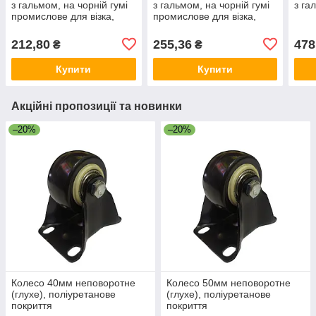
з гальмом, на чорній гумі
з гальмом, на чорній гумі
з га
промислове для візка,
промислове для візка,
тачки, обладнання 70 кг
тачки, обладнання 100 кг
212,80
255,36
478
₴
₴
Купити
Купити
Акційні пропозиції та новинки
–20%
–20%
Колесо 40мм неповоротне
Колесо 50мм неповоротне
(глухе), поліуретанове
(глухе), поліуретанове
покриття
покриття